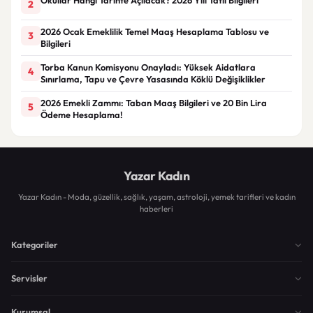
2
2026 Ocak Emeklilik Temel Maaş Hesaplama Tablosu ve
3
Bilgileri
Torba Kanun Komisyonu Onayladı: Yüksek Aidatlara
4
Sınırlama, Tapu ve Çevre Yasasında Köklü Değişiklikler
2026 Emekli Zammı: Taban Maaş Bilgileri ve 20 Bin Lira
5
Ödeme Hesaplama!
Yazar Kadın
Yazar Kadın - Moda, güzellik, sağlık, yaşam, astroloji, yemek tarifleri ve kadın
haberleri
Kategoriler
Servisler
Kurumsal