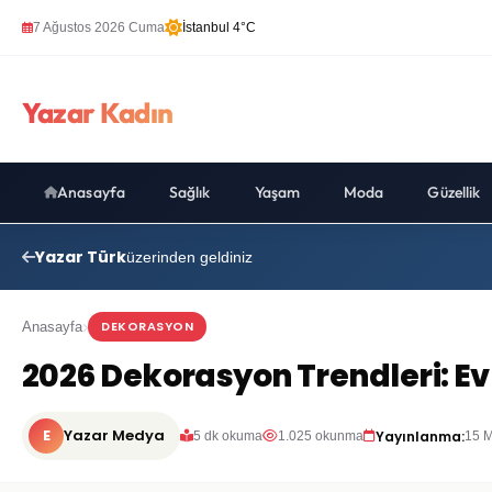
7 Ağustos 2026 Cuma
İstanbul 4°C
Yazar Kadın
Anasayfa
Sağlık
Yaşam
Moda
Güzellik
Yazar Türk
üzerinden geldiniz
DEKORASYON
Anasayfa
2026 Dekorasyon Trendleri: Ev
E
Yazar Medya
Yayınlanma:
5 dk okuma
1.025 okunma
15 M