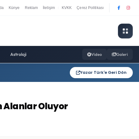
da
Künye
Reklam
İletişim
KVKK
Çerez Politikası
|
Astroloji
Video
Galeri
Yazar Türk'e Geri Dön
n Alanlar Oluyor