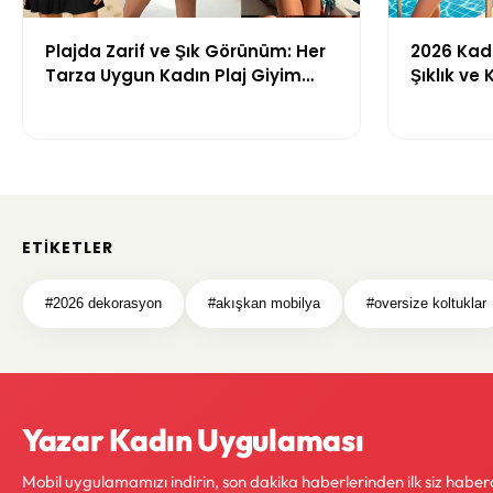
Plajda Zarif ve Şık Görünüm: Her
2026 Kadı
Tarza Uygun Kadın Plaj Giyim
Şıklık ve
Önerileri
Getiren M
ETIKETLER
#2026 dekorasyon
#akışkan mobilya
#oversize koltuklar
Yazar Kadın Uygulaması
Mobil uygulamamızı indirin, son dakika haberlerinden ilk siz haber