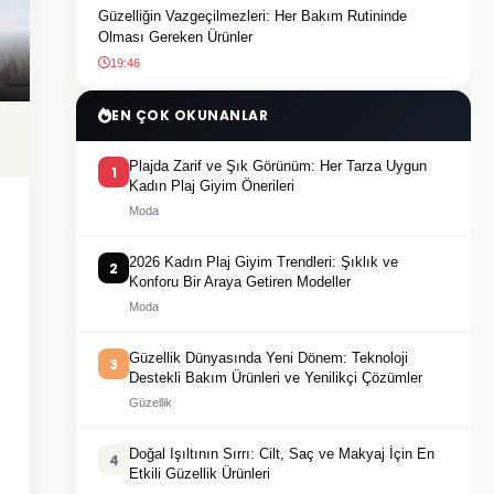
Güzelliğin Vazgeçilmezleri: Her Bakım Rutininde
Olması Gereken Ürünler
19:46
EN ÇOK OKUNANLAR
Plajda Zarif ve Şık Görünüm: Her Tarza Uygun
1
Kadın Plaj Giyim Önerileri
Moda
2026 Kadın Plaj Giyim Trendleri: Şıklık ve
2
Konforu Bir Araya Getiren Modeller
Moda
Güzellik Dünyasında Yeni Dönem: Teknoloji
3
Destekli Bakım Ürünleri ve Yenilikçi Çözümler
Güzellik
Doğal Işıltının Sırrı: Cilt, Saç ve Makyaj İçin En
4
Etkili Güzellik Ürünleri