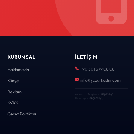
KURUMSAL
İLETIŞIM
+90 501 379 08 08
Hakkımızda
info@yazarkadin.com
Künye
Reklam
KEYDAL
eNews · Geliştirici
·
KEYDAL
Developer
KVKK
Çerez Politikası