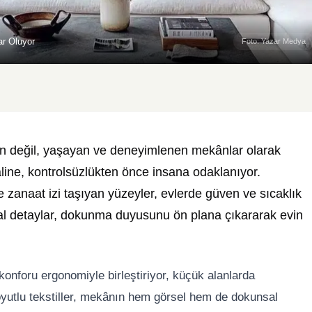
ar Oluyor
Foto: Yazar Medya
rin değil, yaşayan ve deneyimlenen mekânlar olarak
hâline, kontrolsüzlükten önce insana odaklanıyor.
 zanaat izi taşıyan yüzeyler, evlerde güven ve sıcaklık
sal detaylar, dokunma duyusunu ön plana çıkararak evin
onforu ergonomiyle birleştiriyor, küçük alanlarda
oyutlu tekstiller, mekânın hem görsel hem de dokunsal