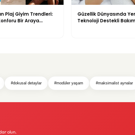
n Plaj Giyim Trendleri:
Güzellik Dünyasında Ye
 Konforu Bir Araya
Teknoloji Destekli Bakım
odeller
ve Yenilikçi Çözümler
#dokusal detaylar
#modüler yaşam
#maksimalist aynalar
dar olun.