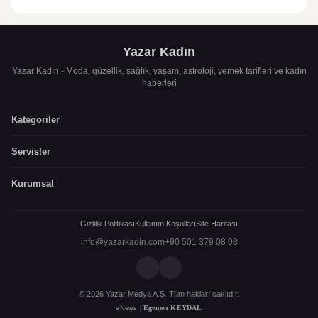
Yazar Kadın
Yazar Kadın - Moda, güzellik, sağlık, yaşam, astroloji, yemek tarifleri ve kadın
haberleri
Kategoriler
Servisler
Kurumsal
Gizlilik Politikası
Kullanım Koşulları
Site Haritası
info@yazarkadin.com
+90 501 379 08 08
© 2026 Yazar Medya A.Ş. Tüm hakları saklıdır.
Egemen KEYDAL
eNews |