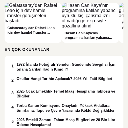
YÖK
yap
Galatasaray’dan Rafael Leao
dök
için dev hamle! Transfer
Hasan Can Kaya’nın
görüşmeleri başladı
programına katılan yabancı
uyruklu kişi çalışma izni
olmadığı gerekçesiyle gözaltına
EN ÇOK OKUNANLAR
alındı
1972 İrlanda Fotoğrafı Yeniden Gündemde Sevgilisi İçin
1
Silaha Sarılan Kadın Kimdir?
Okullar Hangi Tarihte Açılacak? 2026 Yılı Tatil Bilgileri
2
2026 Ocak Emeklilik Temel Maaş Hesaplama Tablosu ve
3
Bilgileri
Torba Kanun Komisyonu Onayladı: Yüksek Aidatlara
4
Sınırlama, Tapu ve Çevre Yasasında Köklü Değişiklikler
2026 Emekli Zammı: Taban Maaş Bilgileri ve 20 Bin Lira
5
Ödeme Hesaplama!