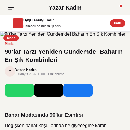
Yazar Kadın
Uygulamayı İndir
İndir
Haberleri anında takip edin
Moda
Moda
90’lar Tarzı Yeniden Gündemde! Baharın
En Şık Kombinleri
Yazar Kadın
Y
19 Mayıs 2026 00:00 · 1 dk okuma
Bahar Modasında 90'lar Esintisi
Değişken bahar koşullarında ne giyeceğine karar