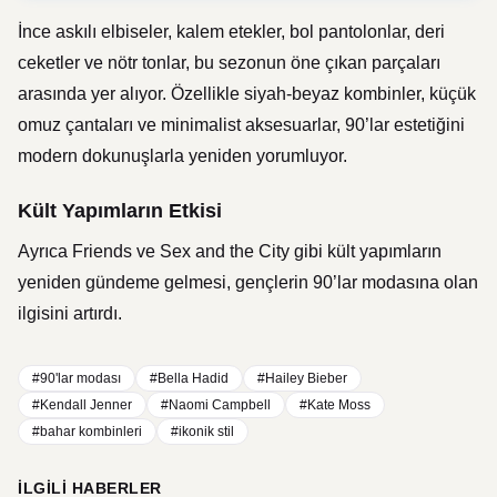
İnce askılı elbiseler, kalem etekler, bol pantolonlar, deri
ceketler ve nötr tonlar, bu sezonun öne çıkan parçaları
arasında yer alıyor. Özellikle siyah-beyaz kombinler, küçük
omuz çantaları ve minimalist aksesuarlar, 90’lar estetiğini
modern dokunuşlarla yeniden yorumluyor.
Kült Yapımların Etkisi
Ayrıca
Friends
ve
Sex and the City
gibi kült yapımların
yeniden gündeme gelmesi, gençlerin 90’lar modasına olan
ilgisini artırdı.
#90'lar modası
#Bella Hadid
#Hailey Bieber
#Kendall Jenner
#Naomi Campbell
#Kate Moss
#bahar kombinleri
#ikonik stil
İLGILI HABERLER