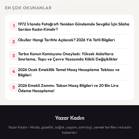
Çöz
EN ÇOK OKUNANLAR
1972 İrlanda Fotoğrafı Yeniden Gündemde Sevgilisi İçin Silaha
1
Sarılan Kadın Kimdir?
Okullar Hangi Tarihte Açılacak? 2026 Yılı Tatil Bilgileri
2
Torba Kanun Komisyonu Onayladı: Yüksek Aidatlara
3
Sınırlama, Tapu ve Çevre Yasasında Köklü Değişiklikler
2026 Ocak Emeklilik Temel Maaş Hesaplama Tablosu ve
4
Bilgileri
2026 Emekli Zammı: Taban Maaş Bilgileri ve 20 Bin Lira
5
Ödeme Hesaplama!
Yazar Kadın
Yazar Kadın - Moda, güzellik, sağlık, yaşam, astroloji, yemek tarifleri ve kadın
haberleri