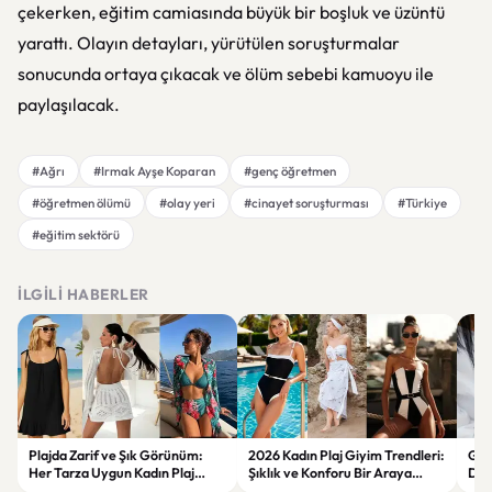
çekerken, eğitim camiasında büyük bir boşluk ve üzüntü
yarattı. Olayın detayları, yürütülen soruşturmalar
sonucunda ortaya çıkacak ve ölüm sebebi kamuoyu ile
paylaşılacak.
#Ağrı
#Irmak Ayşe Koparan
#genç öğretmen
#öğretmen ölümü
#olay yeri
#cinayet soruşturması
#Türkiye
#eğitim sektörü
İLGILI HABERLER
Plajda Zarif ve Şık Görünüm:
2026 Kadın Plaj Giyim Trendleri:
Güz
Her Tarza Uygun Kadın Plaj
Şıklık ve Konforu Bir Araya
Dön
Giyim Önerileri
Getiren Modeller
Bakı