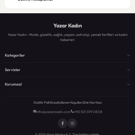
Yazar Kadın
Yazar Kadın - Moda, güzellik, sağlık, yaşam, astroloji, yemek tarifleri ve kadın
haberleri
Kategoriler
Servisler
Kurumsal
Gizlilik Politikası
Kullanım Koşulları
Site Haritası
info@yazarkadin.com
+90 501 379 08 08
© 2026 Yazar Medya A.Ş. Tüm hakları saklıdır.