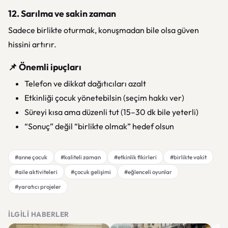
12. Sarılma ve sakin zaman
Sadece birlikte oturmak, konuşmadan bile olsa güven
hissini artırır.
📌 Önemli ipuçları
Telefon ve dikkat dağıtıcıları azalt
Etkinliği çocuk yönetebilsin (seçim hakkı ver)
Süreyi kısa ama düzenli tut (15–30 dk bile yeterli)
“Sonuç” değil “birlikte olmak” hedef olsun
#anne çocuk
#kaliteli zaman
#etkinlik fikirleri
#birlikte vakit
#aile aktiviteleri
#çocuk gelişimi
#eğlenceli oyunlar
#yaratıcı projeler
İLGILI HABERLER