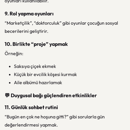
oyunları kullanılabilir.
9. Rol yapma oyunları
“Marketçilik”, “doktorculuk” gibi oyunlar çocuğun sosyal
becerilerini geliştirir.
10. Birlikte “proje” yapmak
Örneğin:
Saksıya çiçek ekmek
Küçük bir evcilik köşesi kurmak
Aile albümü hazırlamak
💬 Duygusal bağı güçlendiren etkinlikler
11. Günlük sohbet rutini
“Bugün en çok ne hoşuna gitti?” gibi sorularla gün
değerlendirmesi yapmak.