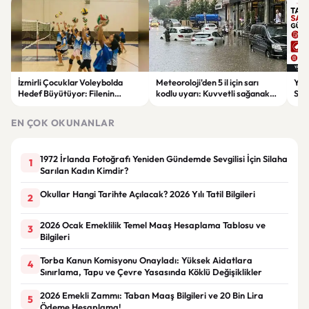
İzmirli Çocuklar Voleybolda
Meteoroloji'den 5 il için sarı
Yaz
Hedef Büyütüyor: Filenin
kodlu uyarı: Kuvvetli sağanak
Spon
Sultanları İlham Kaynağı Oldu
ve fırtına geliyor
Günc
EN ÇOK OKUNANLAR
1972 İrlanda Fotoğrafı Yeniden Gündemde Sevgilisi İçin Silaha
1
Sarılan Kadın Kimdir?
Okullar Hangi Tarihte Açılacak? 2026 Yılı Tatil Bilgileri
2
2026 Ocak Emeklilik Temel Maaş Hesaplama Tablosu ve
3
Bilgileri
Torba Kanun Komisyonu Onayladı: Yüksek Aidatlara
4
Sınırlama, Tapu ve Çevre Yasasında Köklü Değişiklikler
2026 Emekli Zammı: Taban Maaş Bilgileri ve 20 Bin Lira
5
Ödeme Hesaplama!