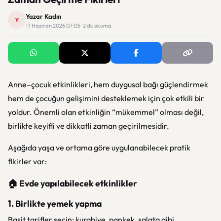
Yazar Kadın
Y
17 Haziran 2026 07:05 · 2 dk okuma
Anne–çocuk etkinlikleri, hem duygusal bağı güçlendirmek
hem de çocuğun gelişimini desteklemek için çok etkili bir
yoldur. Önemli olan etkinliğin “mükemmel” olması değil,
birlikte keyifli ve dikkatli zaman geçirilmesidir.
Aşağıda yaşa ve ortama göre uygulanabilecek pratik
fikirler var:
🏠 Evde yapılabilecek etkinlikler
1. Birlikte yemek yapma
Basit tarifler seçin: kurabiye, pankek, salata gibi.