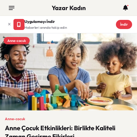
Yazar Kadın
Uygulamayı İndir
İndir
Haberleri anında takip edin
Anne-cocuk
Anne-cocuk
Anne Çocuk Etkinlikleri: Birlikte Kaliteli
Zaman Geçirme Fikirleri