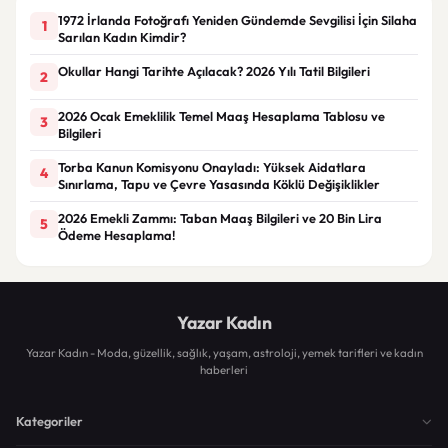
1972 İrlanda Fotoğrafı Yeniden Gündemde Sevgilisi İçin Silaha
1
Sarılan Kadın Kimdir?
Okullar Hangi Tarihte Açılacak? 2026 Yılı Tatil Bilgileri
2
2026 Ocak Emeklilik Temel Maaş Hesaplama Tablosu ve
3
Bilgileri
Torba Kanun Komisyonu Onayladı: Yüksek Aidatlara
4
Sınırlama, Tapu ve Çevre Yasasında Köklü Değişiklikler
2026 Emekli Zammı: Taban Maaş Bilgileri ve 20 Bin Lira
5
Ödeme Hesaplama!
Yazar Kadın
Yazar Kadın - Moda, güzellik, sağlık, yaşam, astroloji, yemek tarifleri ve kadın
haberleri
Kategoriler