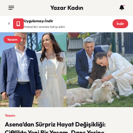
Yazar Kadın
Uygulamayı İndir
İndir
Haberleri anında takip edin
Yasam
Yasam
Asena’dan Sürpriz Hayat Değişikliği:
Çiftlikte Yeni Bir Yaşam, Dans Yerine