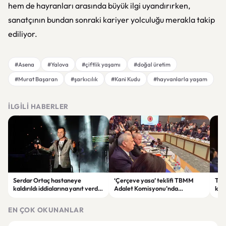
hem de hayranları arasında büyük ilgi uyandırırken,
sanatçının bundan sonraki kariyer yolculuğu merakla takip
ediliyor.
#Asena
#Yalova
#çiftlik yaşamı
#doğal üretim
#Murat Başaran
#şarkıcılık
#Kani Kudu
#hayvanlarla yaşam
İLGILI HABERLER
Serdar Ortaç hastaneye
‘Çerçeve yasa’ teklifi TBMM
Ter
kaldırıldı iddialarına yanıt verdi:
Adalet Komisyonu’nda
kri
“Rutin tedavim için buradayım”
görüşülüyor
tek
gör
EN ÇOK OKUNANLAR