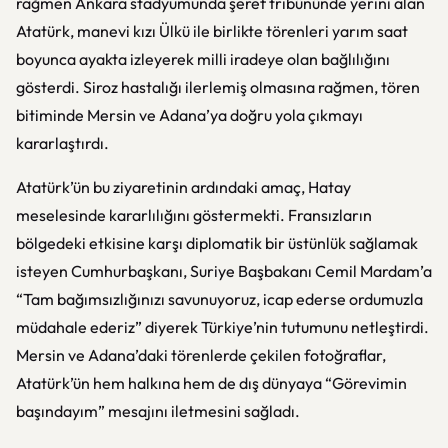
rağmen Ankara stadyumunda şeref tribününde yerini alan
Atatürk, manevi kızı Ülkü ile birlikte törenleri yarım saat
boyunca ayakta izleyerek milli iradeye olan bağlılığını
gösterdi. Siroz hastalığı ilerlemiş olmasına rağmen, tören
bitiminde Mersin ve Adana’ya doğru yola çıkmayı
kararlaştırdı.
Atatürk’ün bu ziyaretinin ardındaki amaç, Hatay
meselesinde kararlılığını göstermekti. Fransızların
bölgedeki etkisine karşı diplomatik bir üstünlük sağlamak
isteyen Cumhurbaşkanı, Suriye Başbakanı Cemil Mardam’a
“Tam bağımsızlığınızı savunuyoruz, icap ederse ordumuzla
müdahale ederiz” diyerek Türkiye’nin tutumunu netleştirdi.
Mersin ve Adana’daki törenlerde çekilen fotoğraflar,
Atatürk’ün hem halkına hem de dış dünyaya “Görevimin
başındayım” mesajını iletmesini sağladı.