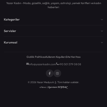
Yazar Kadın - Moda, güzellik, sağlık, yaşam, astroloji, yemek tarifleri ve kadın
haberleri
Kategoriler
Servisler
Kurumsal
Gizlilik Politikası
Kullanım Koşulları
Site Haritası
info@yazarkadin.com
+90 501 379 08 08
© 2026 Yazar Medya A.Ş. Tüm hakları saklıdır.
Egemen KEYDAL
eNews |