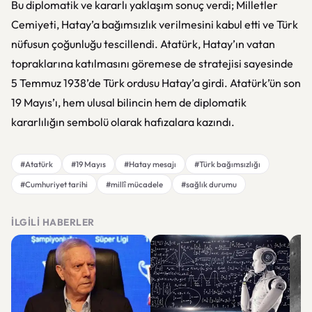
Bu diplomatik ve kararlı yaklaşım sonuç verdi; Milletler
Cemiyeti, Hatay’a bağımsızlık verilmesini kabul etti ve Türk
nüfusun çoğunluğu tescillendi. Atatürk, Hatay’ın vatan
topraklarına katılmasını göremese de stratejisi sayesinde
5 Temmuz 1938’de Türk ordusu Hatay’a girdi. Atatürk’ün son
19 Mayıs’ı, hem ulusal bilincin hem de diplomatik
kararlılığın sembolü olarak hafızalara kazındı.
#Atatürk
#19 Mayıs
#Hatay mesajı
#Türk bağımsızlığı
#Cumhuriyet tarihi
#millî mücadele
#sağlık durumu
İLGILI HABERLER