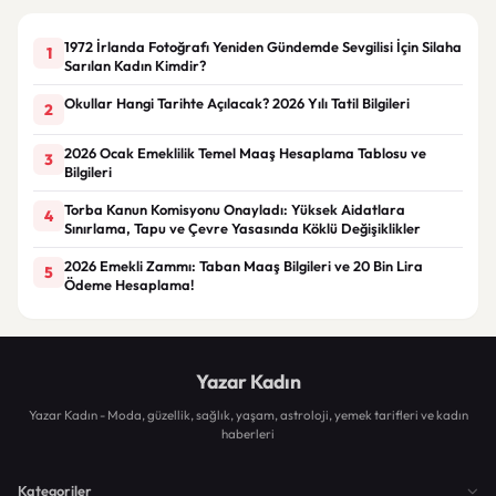
1972 İrlanda Fotoğrafı Yeniden Gündemde Sevgilisi İçin Silaha
1
Sarılan Kadın Kimdir?
Okullar Hangi Tarihte Açılacak? 2026 Yılı Tatil Bilgileri
2
2026 Ocak Emeklilik Temel Maaş Hesaplama Tablosu ve
3
Bilgileri
Torba Kanun Komisyonu Onayladı: Yüksek Aidatlara
4
Sınırlama, Tapu ve Çevre Yasasında Köklü Değişiklikler
2026 Emekli Zammı: Taban Maaş Bilgileri ve 20 Bin Lira
5
Ödeme Hesaplama!
Yazar Kadın
Yazar Kadın - Moda, güzellik, sağlık, yaşam, astroloji, yemek tarifleri ve kadın
haberleri
Kategoriler