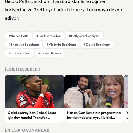
Nicola Peltz Beckham, tüm bu dikkatlere rağmen
kariyerine ve özel hayatındaki dengeyi korumaya devam
ediyor.
#Nicola Peltz
#Beckham ailesi
#Hollywood kariyeri
#Brooklyn Beckham
#Victoria Beckham
#David Beckham
#aile sorunları
#moda dünyası
İLGILI HABERLER
Galatasaray’dan Rafael Leao
Hasan Can Kaya’nın programına
YÖK
için dev hamle! Transfer
katılan yabancı uyruklu kişi
yap
görüşmeleri başladı
çalışma izni olmadığı
dök
gerekçesiyle gözaltına alındı
EN ÇOK OKUNANLAR