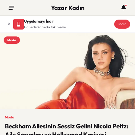
Yazar Kadın
Uygulamayı İndir
İndir
Haberleri anında takip edin
Moda
Moda
Beckham Ailesinin Sessiz Gelini Nicola Peltz:
Aile Sorunları ve Hollywood Kariyeri