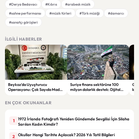
#Derya Bedavacı
#Kıbrıs
#arabesk müzik
#sahne performansı
#müzik türleri
#Türk müziği
#damarcı
#sanatçı görüşleri
İLGILI HABERLER
Beykoz'da Uyuşturucu
Suriye finans sektörüne 100
Gal
Operasyonu: Çok Sayıda Madde
milyon dolarlık destek: Dijital
keşi
ve Silah Ele Geçirildi
dönüşüm hedefleniyor
par
EN ÇOK OKUNANLAR
1972 İrlanda Fotoğrafı Yeniden Gündemde Sevgilisi İçin Silaha
1
Sarılan Kadın Kimdir?
Okullar Hangi Tarihte Açılacak? 2026 Yılı Tatil Bilgileri
2