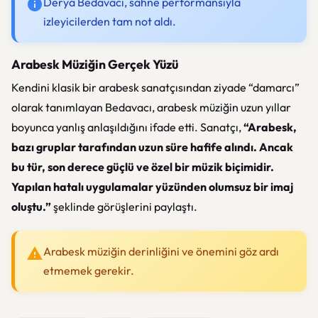
Derya Bedavacı, sahne performansıyla
izleyicilerden tam not aldı.
Arabesk Müziğin Gerçek Yüzü
Kendini klasik bir arabesk sanatçısından ziyade “damarcı”
olarak tanımlayan Bedavacı, arabesk müziğin uzun yıllar
boyunca yanlış anlaşıldığını ifade etti. Sanatçı,
“Arabesk,
bazı gruplar tarafından uzun süre hafife alındı. Ancak
bu tür, son derece güçlü ve özel bir müzik biçimidir.
Yapılan hatalı uygulamalar yüzünden olumsuz bir imaj
oluştu.”
şeklinde görüşlerini paylaştı.
Arabesk müziğin derinliğini ve önemini göz ardı
etmemek gerekir.