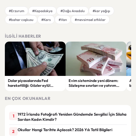
#Erzurum
#Kapadokya
#Doğu Anadolu
#kar yağışı
#bahar coşkusu
#Kars
#Van
#mevsimsel zıtlıklar
İLGILI HABERLER
Dolar piyasalarında Fed
Evim sisteminde yeni dönem:
Alta
hareketliliği: Gözler eylül
Sözleşme sınırları ve yatırım
bell
ayındaki faiz kararında
kuralları değişti
Bil
duy
EN ÇOK OKUNANLAR
1972 İrlanda Fotoğrafı Yeniden Gündemde Sevgilisi İçin Silaha
1
Sarılan Kadın Kimdir?
Okullar Hangi Tarihte Açılacak? 2026 Yılı Tatil Bilgileri
2