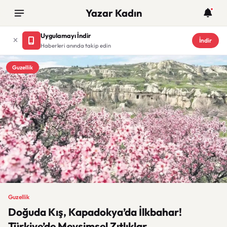
Yazar Kadın
Uygulamayı İndir
İndir
Haberleri anında takip edin
Guzellik
Guzellik
Doğuda Kış, Kapadokya’da İlkbahar!
Türkiye’de Mevsimsel Zıtlıklar