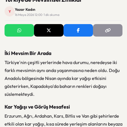
Yazar Kadın
Y
16 Mayıs 2026 12:00 · 1 dk okuma
İki Mevsim Bir Arada
Türkiye'nin çeşitli yerlerinde hava durumu, neredeyse iki
farklı mevsimin aynı anda yaşanmasına neden oldu. Doğu
Anadolu bölgesinde Nisan ayında kar yağışı etkisini
gösterirken, Kapadokya'da baharın renkleri doğayı
süslemekteydi.
Kar Yağışı ve Görüş Mesafesi
Erzurum
,
Ağrı
,
Ardahan
,
Kars
,
Bitlis
ve
Van
gibi şehirlerde
etkili olan kar yağışı, kısa sürede yerleşim alanlarını beyaza