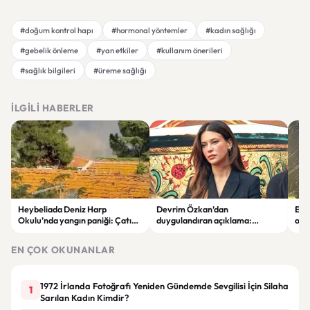
#doğum kontrol hapı
#hormonal yöntemler
#kadın sağlığı
#gebelik önleme
#yan etkiler
#kullanım önerileri
#sağlık bilgileri
#üreme sağlığı
İLGILI HABERLER
Heybeliada Deniz Harp
Devrim Özkan’dan
Edi
Okulu’nda yangın paniği: Çatıda
duygulandıran açıklama:
ope
büyük hasar oluştu
“Babaannemi kaybettim”
tut
EN ÇOK OKUNANLAR
1972 İrlanda Fotoğrafı Yeniden Gündemde Sevgilisi İçin Silaha
1
Sarılan Kadın Kimdir?