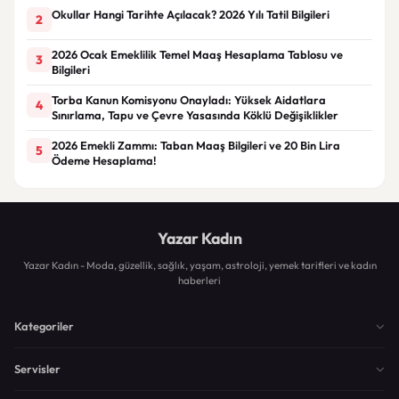
Okullar Hangi Tarihte Açılacak? 2026 Yılı Tatil Bilgileri
2
2026 Ocak Emeklilik Temel Maaş Hesaplama Tablosu ve
3
Bilgileri
Torba Kanun Komisyonu Onayladı: Yüksek Aidatlara
4
Sınırlama, Tapu ve Çevre Yasasında Köklü Değişiklikler
2026 Emekli Zammı: Taban Maaş Bilgileri ve 20 Bin Lira
5
Ödeme Hesaplama!
Yazar Kadın
Yazar Kadın - Moda, güzellik, sağlık, yaşam, astroloji, yemek tarifleri ve kadın
haberleri
Kategoriler
Servisler