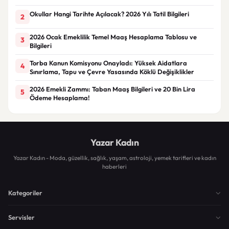
Okullar Hangi Tarihte Açılacak? 2026 Yılı Tatil Bilgileri
2
2026 Ocak Emeklilik Temel Maaş Hesaplama Tablosu ve
3
Bilgileri
Torba Kanun Komisyonu Onayladı: Yüksek Aidatlara
4
Sınırlama, Tapu ve Çevre Yasasında Köklü Değişiklikler
2026 Emekli Zammı: Taban Maaş Bilgileri ve 20 Bin Lira
5
Ödeme Hesaplama!
Yazar Kadın
Yazar Kadın - Moda, güzellik, sağlık, yaşam, astroloji, yemek tarifleri ve kadın
haberleri
Kategoriler
Servisler