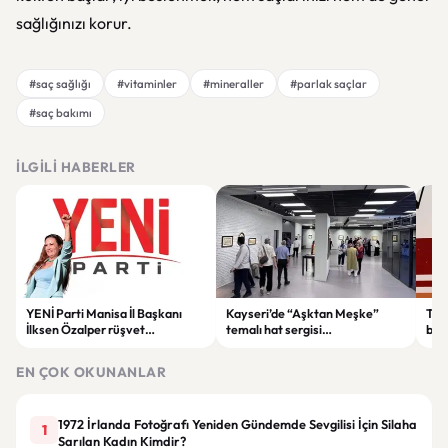
sağlığınızı korur.
#saç sağlığı
#vitaminler
#mineraller
#parlak saçlar
#saç bakımı
İLGILI HABERLER
YENİ Parti Manisa İl Başkanı
Kayseri’de “Aşktan Meşke”
Tru
İlksen Özalper rüşvet
temalı hat sergisi
bil
soruşturması kapsamında
sanatseverlerle buluştu
Baka
tutuklandı
EN ÇOK OKUNANLAR
1972 İrlanda Fotoğrafı Yeniden Gündemde Sevgilisi İçin Silaha
1
Sarılan Kadın Kimdir?