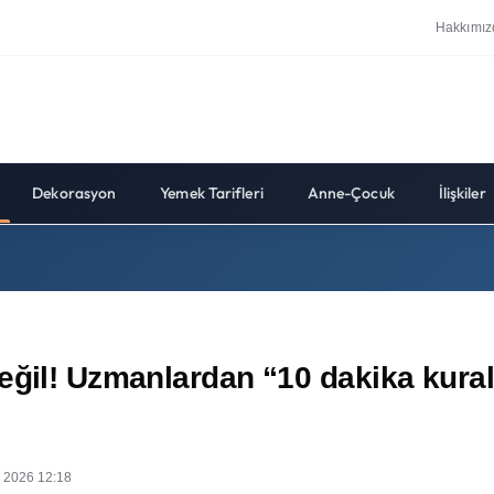
Hakkımız
Dekorasyon
Yemek Tarifleri
Anne-Çocuk
İlişkiler
ğil! Uzmanlardan “10 dakika kuralı”
 2026 12:18