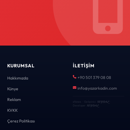
KURUMSAL
İLETIŞIM
+90 501 379 08 08
Hakkımızda
info@yazarkadin.com
Künye
Reklam
KEYDAL
eNews · Geliştirici
·
KEYDAL
Developer
KVKK
Çerez Politikası