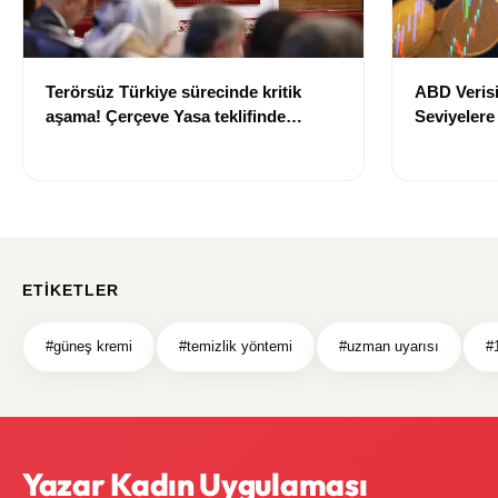
Terörsüz Türkiye sürecinde kritik
ABD Verisi
aşama! Çerçeve Yasa teklifinde
Seviyelere
maddeler görüşülmeye başlandı
700 TL Sın
ETIKETLER
#güneş kremi
#temizlik yöntemi
#uzman uyarısı
#
Yazar Kadın Uygulaması