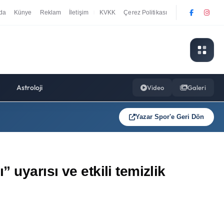
da
Künye
Reklam
İletişim
KVKK
Çerez Politikası
|
Astroloji
Video
Galeri
Yazar Spor'e Geri Dön
 uyarısı ve etkili temizlik