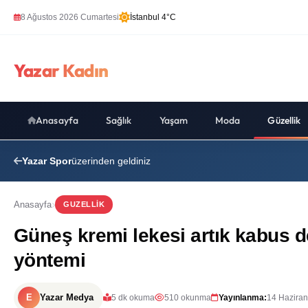
8 Ağustos 2026 Cumartesi
İstanbul 4°C
Yazar Kadın
Anasayfa
Sağlık
Yaşam
Moda
Güzellik
Yazar Spor
üzerinden geldiniz
Anasayfa
GUZELLIK
Güneş kremi lekesi artık kabus de
yöntemi
E
Yazar Medya
5 dk okuma
510 okunma
Yayınlanma:
14 Haziran