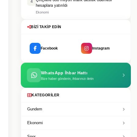
4
hesaplara yatırıldı
Ekonomi
BIZI TAKIP EDIN
Facebook
Instagram
WhatsApp İhbar Hattı
Bize haber gönderin, ihbarınızı iletin
KATEGORILER
Gundem
Ekonomi
Spor