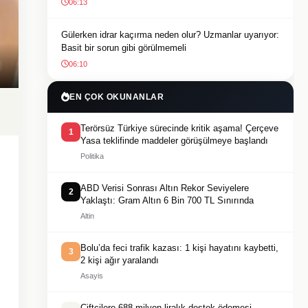
06:13
Gülerken idrar kaçırma neden olur? Uzmanlar uyarıyor:
Basit bir sorun gibi görülmemeli
06:10
EN ÇOK OKUNANLAR
Terörsüz Türkiye sürecinde kritik aşama! Çerçeve
1
Yasa teklifinde maddeler görüşülmeye başlandı
Politika
ABD Verisi Sonrası Altın Rekor Seviyelere
2
Yaklaştı: Gram Altın 6 Bin 700 TL Sınırında
Altin
Bolu’da feci trafik kazası: 1 kişi hayatını kaybetti,
3
2 kişi ağır yaralandı
Asayis
Çiftçilere 688 milyon liralık destek ödemesi