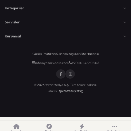
Kategoriler
Servisler
Kurumsal
Gizlilik Politikası
Kullanım Koşulları
Site Haritası
info@yazarkadin.com
+90 501 379 08 08
© 2026 Yazar Medya A.Ş. Tüm hakları saklıdır.
Egemen KEYDAL
eNews |