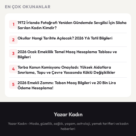
EN ÇOK OKUNANLAR
1972 İrlanda Fotoğrafı Yeniden Gündemde Sevgilisi İçin Silaha
1
Sarılan Kadın Kimdir?
Okullar Hangi Tarihte Açılacak? 2026 Yılı Tatil Bilgileri
2
2026 Ocak Emeklilik Temel Maaş Hesaplama Tablosu ve
3
Bilgileri
Torba Kanun Komisyonu Onayladı: Yüksek Aidatlara
4
Sınırlama, Tapu ve Çevre Yasasında Köklü Değişiklikler
2026 Emekli Zammı: Taban Maaş Bilgileri ve 20 Bin Lira
5
Ödeme Hesaplama!
Yazar Kadın
Yazar Kadın - Moda, güzellik, sağlık, yaşam, astroloji, yemek tarifleri ve kadın
haberleri