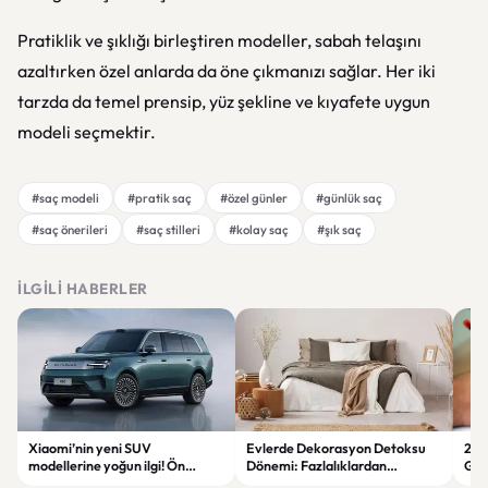
Pratiklik ve şıklığı birleştiren modeller, sabah telaşını
azaltırken özel anlarda da öne çıkmanızı sağlar. Her iki
tarzda da temel prensip, yüz şekline ve kıyafete uygun
modeli seçmektir.
#saç modeli
#pratik saç
#özel günler
#günlük saç
#saç önerileri
#saç stilleri
#kolay saç
#şık saç
İLGILI HABERLER
Xiaomi’nin yeni SUV
Evlerde Dekorasyon Detoksu
202
modellerine yoğun ilgi! Ön
Dönemi: Fazlalıklardan
Ger
siparişlerde büyük artış
Kurtulmanın Yolları
Zam