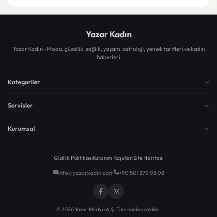
Yazar Kadın
Yazar Kadın - Moda, güzellik, sağlık, yaşam, astroloji, yemek tarifleri ve kadın
haberleri
Kategoriler
Servisler
Kurumsal
Gizlilik Politikası
Kullanım Koşulları
Site Haritası
info@yazarkadin.com
+90 501 379 08 08
© 2026 Yazar Medya A.Ş. Tüm hakları saklıdır.