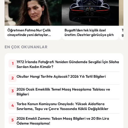
Öğretmen Fatma Nur Çelik
Bugatti’den tek kişilik özel
Tür
cinayetinde yeni detaylar
üretim: Destrier görücüye çıktı
göre
ortaya çıktı: Saldırgan
ata
öğrencinin geçmişi dikkat çekti
EN ÇOK OKUNANLAR
1972 İrlanda Fotoğrafı Yeniden Gündemde Sevgilisi İçin Silaha
1
Sarılan Kadın Kimdir?
Okullar Hangi Tarihte Açılacak? 2026 Yılı Tatil Bilgileri
2
2026 Ocak Emeklilik Temel Maaş Hesaplama Tablosu ve
3
Bilgileri
Torba Kanun Komisyonu Onayladı: Yüksek Aidatlara
4
Sınırlama, Tapu ve Çevre Yasasında Köklü Değişiklikler
2026 Emekli Zammı: Taban Maaş Bilgileri ve 20 Bin Lira
5
Ödeme Hesaplama!