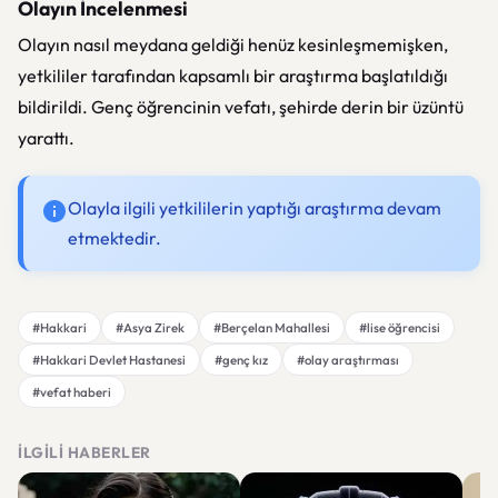
Olayın İncelenmesi
Olayın nasıl meydana geldiği henüz kesinleşmemişken,
yetkililer tarafından kapsamlı bir araştırma başlatıldığı
bildirildi. Genç öğrencinin vefatı, şehirde derin bir üzüntü
yarattı.
Olayla ilgili yetkililerin yaptığı araştırma devam
etmektedir.
#Hakkari
#Asya Zirek
#Berçelan Mahallesi
#lise öğrencisi
#Hakkari Devlet Hastanesi
#genç kız
#olay araştırması
#vefat haberi
İLGILI HABERLER