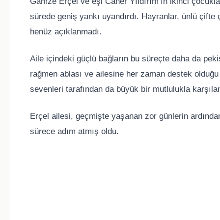
Gamze Erçel ve eşi Caner Yıldırım’ın ikinci çocukla
sürede geniş yankı uyandırdı. Hayranlar, ünlü çifte 
henüz açıklanmadı.
Aile içindeki güçlü bağların bu süreçte daha da pek
rağmen ablası ve ailesine her zaman destek olduğu 
sevenleri tarafından da büyük bir mutlulukla karşıla
Erçel ailesi, geçmişte yaşanan zor günlerin ardından
sürece adım atmış oldu.