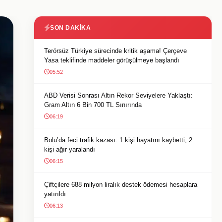
SON DAKIKA
Terörsüz Türkiye sürecinde kritik aşama! Çerçeve
Yasa teklifinde maddeler görüşülmeye başlandı
05:52
ABD Verisi Sonrası Altın Rekor Seviyelere Yaklaştı:
Gram Altın 6 Bin 700 TL Sınırında
06:19
Bolu’da feci trafik kazası: 1 kişi hayatını kaybetti, 2
kişi ağır yaralandı
06:15
Çiftçilere 688 milyon liralık destek ödemesi hesaplara
yatırıldı
06:13