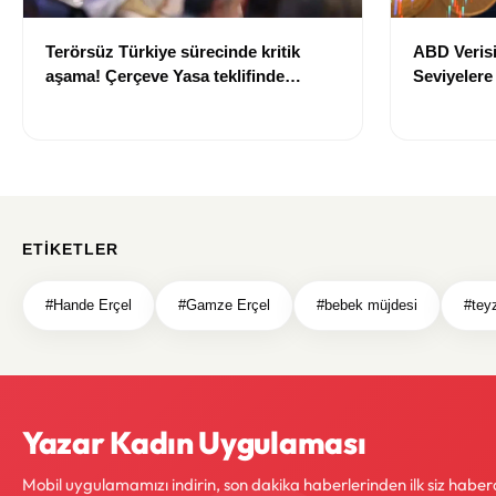
Terörsüz Türkiye sürecinde kritik
ABD Verisi
aşama! Çerçeve Yasa teklifinde
Seviyelere
maddeler görüşülmeye başlandı
700 TL Sın
ETIKETLER
#Hande Erçel
#Gamze Erçel
#bebek müjdesi
#tey
Yazar Kadın Uygulaması
Mobil uygulamamızı indirin, son dakika haberlerinden ilk siz haber