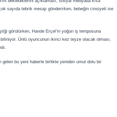
rını beklediklerini açıklaması, sosyal medyada kısa
çok sayıda tebrik mesajı gönderirken, bebeğin cinsiyeti ise
iştiği görülürken, Hande Erçel’in yoğun iş temposuna
biliniyor. Ünlü oyuncunun ikinci kez teyze olacak olması,
ndı.
 gelen bu yeni haberle birlikte yeniden umut dolu bir