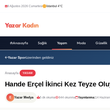
8 Ağustos 2026 Cumartesi
İstanbul 4°C
Yazar Kadın
Anasayfa
Sağlık
Yaşam
Moda
Güzellik
Yazar Spor
üzerinden geldiniz
Anasayfa
YASAM
Hande Erçel İkinci Kez Teyze Ol
E
Yazar Medya
5 dk okuma
644 okunma
Yayınlanma:
14 Haziran