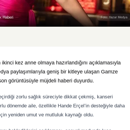
k Haberi
Foto: Yazar Medya
ikinci kez anne olmaya hazırlandığını açıklamasıyla
dya paylaşımlarıyla geniş bir kitleye ulaşan Gamze
rason görüntüsüyle müjdeli haberi duyurdu.
eçirdiği zorlu sağlık süreciyle dikkat çekmiş, kanseri
rlu dönemde aile, özellikle Hande Erçel’in desteğiyle daha
 için yeniden umut ve mutluluk kaynağı oldu.