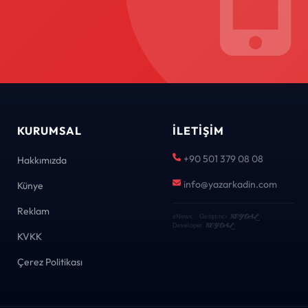
KURUMSAL
İLETIŞIM
+90 501 379 08 08
Hakkımızda
info@yazarkadin.com
Künye
Reklam
KEYDAL
eNews · Geliştirici
·
KEYDAL
Developer
KVKK
Çerez Politikası