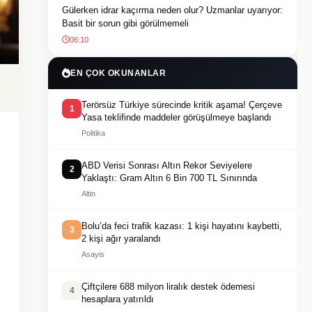
Gülerken idrar kaçırma neden olur? Uzmanlar uyarıyor:
Basit bir sorun gibi görülmemeli
06:10
EN ÇOK OKUNANLAR
Terörsüz Türkiye sürecinde kritik aşama! Çerçeve
1
Yasa teklifinde maddeler görüşülmeye başlandı
Politika
ABD Verisi Sonrası Altın Rekor Seviyelere
2
Yaklaştı: Gram Altın 6 Bin 700 TL Sınırında
Altin
Bolu’da feci trafik kazası: 1 kişi hayatını kaybetti,
3
2 kişi ağır yaralandı
Asayis
Çiftçilere 688 milyon liralık destek ödemesi
4
hesaplara yatırıldı