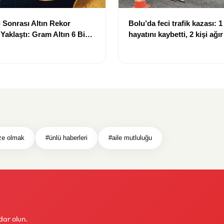
 Sonrası Altın Rekor
Bolu’da feci trafik kazası: 1 
 Yaklaştı: Gram Altın 6 Bin
hayatını kaybetti, 2 kişi ağı
ırında
ze olmak
#ünlü haberleri
#aile mutluluğu
dar olun.