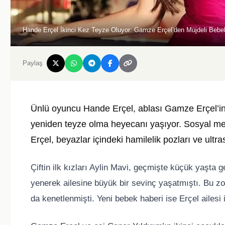
Hande Erçel İkinci Kez Teyze Oluyor: Gamze Erçel’den Müjdeli Bebe
Paylaş
Ünlü oyuncu Hande Erçel, ablası Gamze Erçel’in 
yeniden teyze olma heyecanı yaşıyor. Sosyal me
Erçel, beyazlar içindeki hamilelik pozları ve ult
Çiftin ilk kızları Aylin Mavi, geçmişte küçük yaşta g
yenerek ailesine büyük bir sevinç yaşatmıştı. Bu zo
da kenetlenmişti. Yeni bebek haberi ise Erçel ailesi