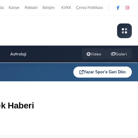
da
Künye
Reklam
İletişim
KVKK
Çerez Politikası
|
Astroloji
Video
Galeri
Yazar Spor'e Geri Dön
ek Haberi