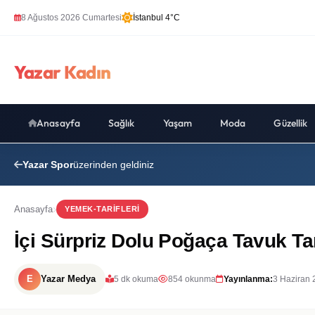
8 Ağustos 2026 Cumartesi
İstanbul 4°C
Yazar Kadın
Anasayfa
Sağlık
Yaşam
Moda
Güzellik
Yazar Spor
üzerinden geldiniz
Anasayfa
YEMEK-TARIFLERI
İçi Sürpriz Dolu Poğaça Tavuk Tar
E
Yazar Medya
5 dk okuma
854 okunma
Yayınlanma:
3 Haziran 