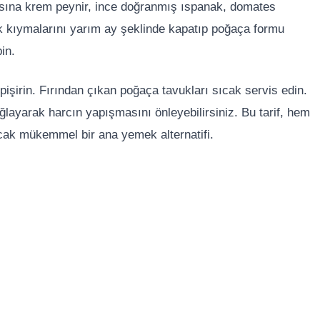
tasına krem peynir, ince doğranmış ıspanak, domates
uk kıymalarını yarım ay şeklinde kapatıp poğaça formu
in.
işirin. Fırından çıkan poğaça tavukları sıcak servis edin.
ağlayarak harcın yapışmasını önleyebilirsiniz. Bu tarif, hem
acak mükemmel bir ana yemek alternatifi.