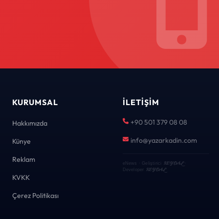
KURUMSAL
İLETIŞIM
+90 501 379 08 08
Hakkımızda
info@yazarkadin.com
Künye
Reklam
KEYDAL
eNews · Geliştirici
·
KEYDAL
Developer
KVKK
Çerez Politikası