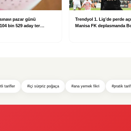
sınavı pazar günü
Trendyol 1. Lig’de perde açı
 104 bin 529 aday ter
Manisa FK deplasmanda Bo
mağlup etti
li tarifler
#içi sürpriz poğaça
#ana yemek fikri
#pratik tarif