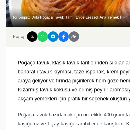
İçi Sürpriz Dolu Poğaça Tavuk Tarifi: Evde Lezzetli Ana Yemek Fikri
Paylaş
Poğaça tavuk, klasik tavuk tariflerinden sıkılanlar i
baharatlı tavuk kıyması, taze ıspanak, krem peyn
araya geliyor ve fırında pişirilerek hem göze he
Kızarmış tavuk kokusu ve erimiş peynir aromasıyl
akşam yemekleri için pratik bir seçenek oluşturu
Poğaça tavuk hazırlamak için öncelikle 400 gram t
kaşığı tuz ve 1 çay kaşığı karabiber ile karıştırın. K