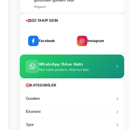
görüntüleri gündem oldu
Magazin
BIZI TAKIP EDIN
Facebook
Instagram
WhatsApp İhbar Hattı
Bize haber gönderin, ihbarınızı iletin
KATEGORILER
Gundem
Ekonomi
Spor