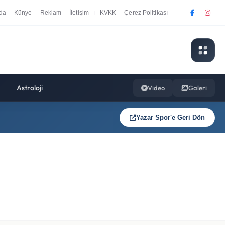
da
Künye
Reklam
İletişim
KVKK
Çerez Politikası
|
Astroloji
Video
Galeri
Yazar Spor'e Geri Dön