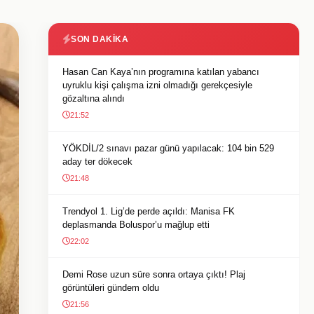
SON DAKIKA
Hasan Can Kaya’nın programına katılan yabancı
uyruklu kişi çalışma izni olmadığı gerekçesiyle
gözaltına alındı
21:52
YÖKDİL/2 sınavı pazar günü yapılacak: 104 bin 529
aday ter dökecek
21:48
Trendyol 1. Lig’de perde açıldı: Manisa FK
deplasmanda Boluspor’u mağlup etti
22:02
Demi Rose uzun süre sonra ortaya çıktı! Plaj
görüntüleri gündem oldu
21:56