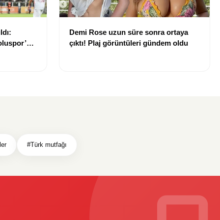
ldı:
Demi Rose uzun süre sonra ortaya
luspor’u
çıktı! Plaj görüntüleri gündem oldu
ler
#Türk mutfağı