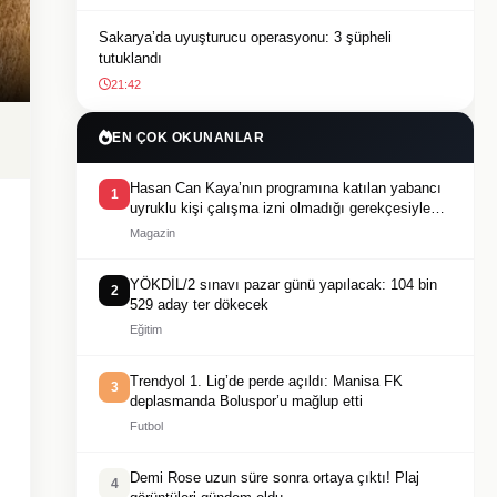
Sakarya’da uyuşturucu operasyonu: 3 şüpheli
tutuklandı
21:42
EN ÇOK OKUNANLAR
Hasan Can Kaya’nın programına katılan yabancı
1
uyruklu kişi çalışma izni olmadığı gerekçesiyle
gözaltına alındı
Magazin
YÖKDİL/2 sınavı pazar günü yapılacak: 104 bin
2
529 aday ter dökecek
Eğitim
Trendyol 1. Lig’de perde açıldı: Manisa FK
3
deplasmanda Boluspor’u mağlup etti
Futbol
Demi Rose uzun süre sonra ortaya çıktı! Plaj
4