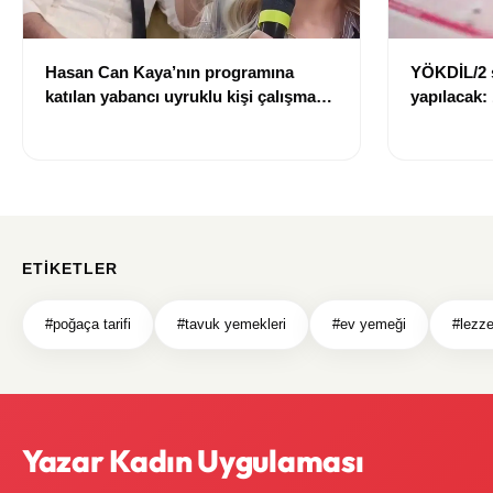
Hasan Can Kaya’nın programına
YÖKDİL/2 
katılan yabancı uyruklu kişi çalışma
yapılacak:
izni olmadığı gerekçesiyle gözaltına
dökecek
alındı
ETIKETLER
#poğaça tarifi
#tavuk yemekleri
#ev yemeği
#lezzet
Yazar Kadın Uygulaması