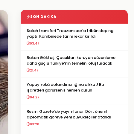
SON DAKIKA
Salah transferi Trabzonspor’a tribün dopingi
yaptı: Kombinede tarihi rekor kırıldı
03:47
Bakan Göktaş: Çocukları koruyan düzenleme
daha güçlü Türkiye’nin temelini oluşturacak
21:47
Yapay zekâ dolandırıcılığına dikkat! Bu
işaretleri görürseniz hemen durun
04:27
Resmi Gazete’de yayımlandı: Dört önemli
diplomatik göreve yeni büyükelçiler atandı
03:20