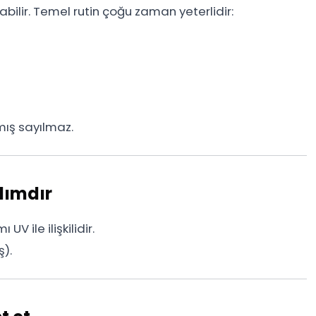
abilir. Temel rutin çoğu zaman yeterlidir:
ış sayılmaz.
dımdır
V ile ilişkilidir.
ş).