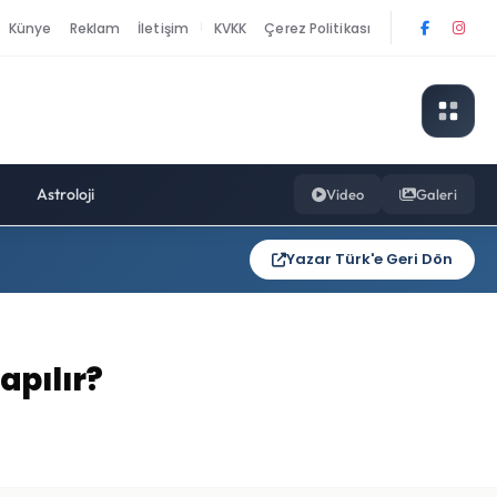
Künye
Reklam
İletişim
KVKK
Çerez Politikası
|
Astroloji
Video
Galeri
Yazar Türk'e Geri Dön
apılır?