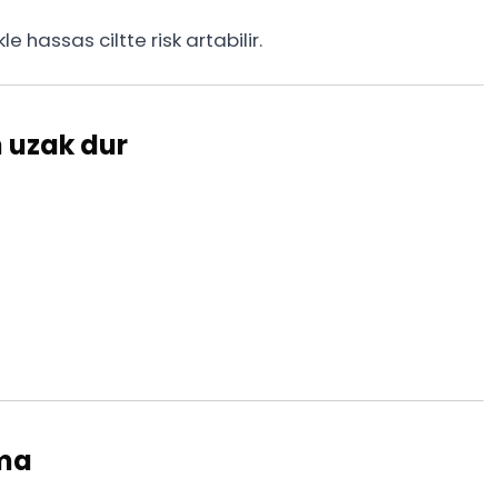
le hassas ciltte risk artabilir.
n uzak dur
nma