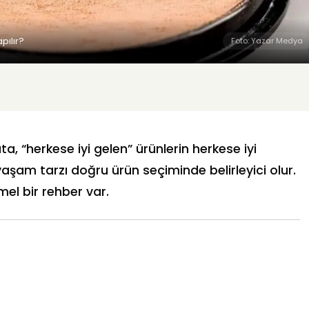
pılır?
Foto: Yazar Medya
a, “herkese iyi gelen” ürünlerin herkese iyi
 yaşam tarzı doğru ürün seçiminde belirleyici olur.
el bir rehber var.