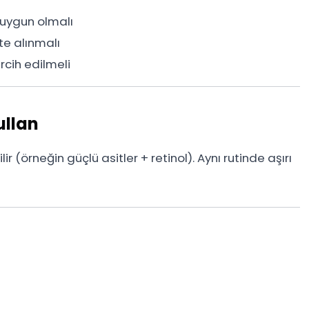
e uygun olmalı
te alınmalı
rcih edilmeli
ullan
lir (örneğin güçlü asitler + retinol). Aynı rutinde aşırı