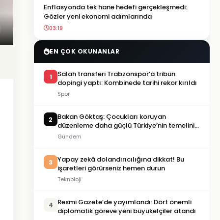
Enflasyonda tek hane hedefi gerçekleşmedi:
Gözler yeni ekonomi adımlarında
03:19
EN ÇOK OKUNANLAR
Salah transferi Trabzonspor’a tribün
1
dopingi yaptı: Kombinede tarihi rekor kırıldı
Spor
Bakan Göktaş: Çocukları koruyan
2
düzenleme daha güçlü Türkiye’nin temelini
oluşturacak
Gündem
Yapay zekâ dolandırıcılığına dikkat! Bu
3
işaretleri görürseniz hemen durun
Teknoloji
Resmi Gazete’de yayımlandı: Dört önemli
4
diplomatik göreve yeni büyükelçiler atandı