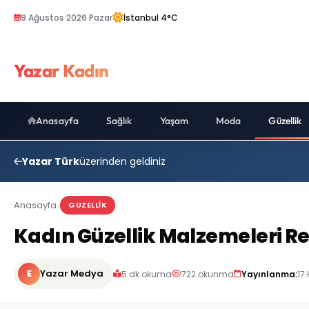
9 Ağustos 2026 Pazar
İstanbul 4°C
Yazar Kadın
Anasayfa
Sağlık
Yaşam
Moda
Güzellik
Yazar Türk
üzerinden geldiniz
Anasayfa
GUZELLIK
Kadın Güzellik Malzemeleri Reh
E
Yazar Medya
5 dk okuma
722 okunma
Yayınlanma:
17