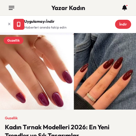
Yazar Kadın
Uygulamayı İndir
İndir
Haberleri anında takip edin
Guzellik
Guzellik
Kadın Tırnak Modelleri 2026: En Yeni
Trendler ve Şık Tasarımlar