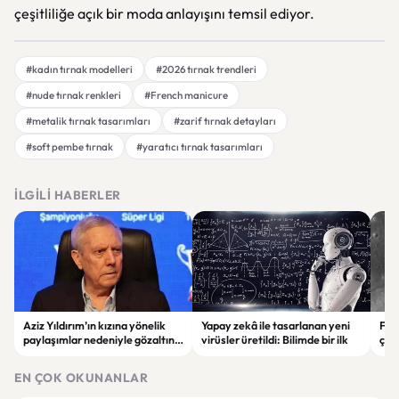
çeşitliliğe açık bir moda anlayışını temsil ediyor.
#kadın tırnak modelleri
#2026 tırnak trendleri
#nude tırnak renkleri
#French manicure
#metalik tırnak tasarımları
#zarif tırnak detayları
#soft pembe tırnak
#yaratıcı tırnak tasarımları
İLGILI HABERLER
Aziz Yıldırım’ın kızına yönelik
Yapay zekâ ile tasarlanan yeni
Falc
paylaşımlar nedeniyle gözaltına
virüsler üretildi: Bilimde bir ilk
çar
alınan şüpheli için tutuklama
gör
talebi
EN ÇOK OKUNANLAR