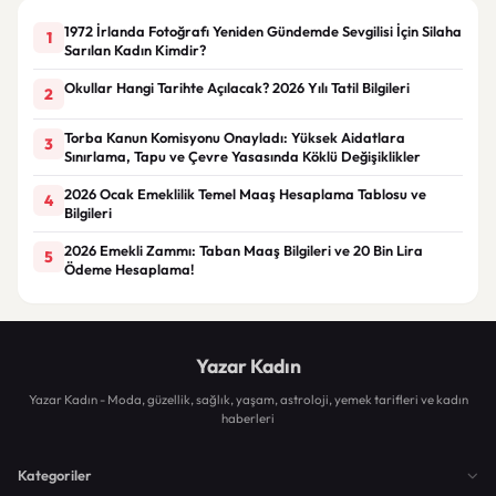
1972 İrlanda Fotoğrafı Yeniden Gündemde Sevgilisi İçin Silaha
1
Sarılan Kadın Kimdir?
Okullar Hangi Tarihte Açılacak? 2026 Yılı Tatil Bilgileri
2
Torba Kanun Komisyonu Onayladı: Yüksek Aidatlara
3
Sınırlama, Tapu ve Çevre Yasasında Köklü Değişiklikler
2026 Ocak Emeklilik Temel Maaş Hesaplama Tablosu ve
4
Bilgileri
2026 Emekli Zammı: Taban Maaş Bilgileri ve 20 Bin Lira
5
Ödeme Hesaplama!
Yazar Kadın
Yazar Kadın - Moda, güzellik, sağlık, yaşam, astroloji, yemek tarifleri ve kadın
haberleri
Kategoriler