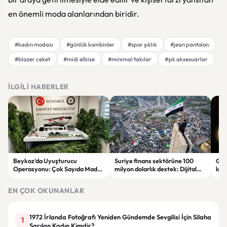
en önemli moda alanlarından biridir.
#kadın modası
#günlük kombinler
#spor şıklık
#jean pantolon
#blazer ceket
#midi elbise
#minimal takılar
#şık aksesuarlar
İLGILI HABERLER
Beykoz'da Uyuşturucu
Suriye finans sektörüne 100
Gal
Operasyonu: Çok Sayıda Madde
milyon dolarlık destek: Dijital
keşi
ve Silah Ele Geçirildi
dönüşüm hedefleniyor
par
EN ÇOK OKUNANLAR
1972 İrlanda Fotoğrafı Yeniden Gündemde Sevgilisi İçin Silaha
1
Sarılan Kadın Kimdir?