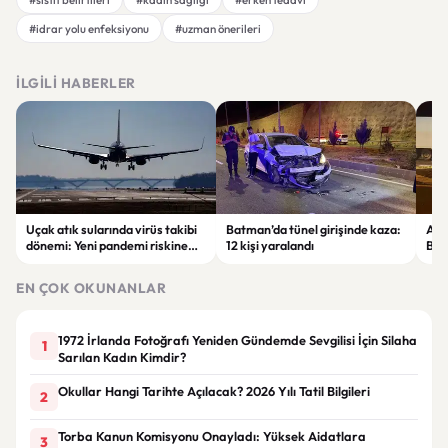
#idrar yolu enfeksiyonu
#uzman önerileri
İLGILI HABERLER
Uçak atık sularında virüs takibi
Batman’da tünel girişinde kaza:
Ada
dönemi: Yeni pandemi riskine
12 kişi yaralandı
Bel
karşı erken uyarı sistemi
yaşa
geliştiriliyor
EN ÇOK OKUNANLAR
1972 İrlanda Fotoğrafı Yeniden Gündemde Sevgilisi İçin Silaha
1
Sarılan Kadın Kimdir?
Okullar Hangi Tarihte Açılacak? 2026 Yılı Tatil Bilgileri
2
Torba Kanun Komisyonu Onayladı: Yüksek Aidatlara
3