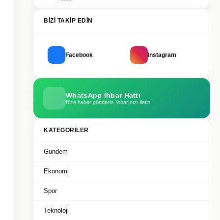
BIZI TAKIP EDIN
Facebook
Instagram
WhatsApp İhbar Hattı
Bize haber gönderin, ihbarınızı iletin
KATEGORILER
Gundem
Ekonomi
Spor
Teknoloji