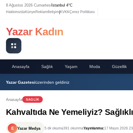
8 Ağustos 2026 Cumartesi
İstanbul 4°C
|
Hakkımızda
Künye
Reklam
İletişim
KVKK
Çerez Politikası
Yazar Kadın
Anasayfa
Sağlık
Yaşam
Moda
Güzellik
Yazar Gazetesi
üzerinden geldiniz
Anasayfa
SAGLIK
Kahvaltıda Ne Yemeliyiz? Sağlıkl
E
Yazar Medya
5 dk okuma
391 okunma
Yayınlanma:
17 Mayıs 2026 23