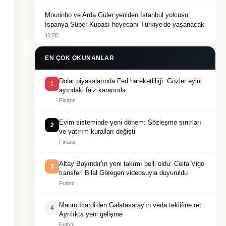
Mourinho ve Arda Güler yeniden İstanbul yolcusu:
İspanya Süper Kupası heyecanı Türkiye'de yaşanacak
11:28
EN ÇOK OKUNANLAR
Dolar piyasalarında Fed hareketliliği: Gözler eylül
1
ayındaki faiz kararında
Finans
Evim sisteminde yeni dönem: Sözleşme sınırları
2
ve yatırım kuralları değişti
Finans
Altay Bayındır'ın yeni takımı belli oldu: Celta Vigo
3
transferi Bilal Göregen videosuyla duyuruldu
Futbol
Mauro Icardi'den Galatasaray'ın veda teklifine ret:
4
Ayrılıkta yeni gelişme
Futbol