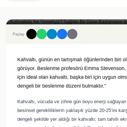
Kahvaltıda Ne Yemeliyiz? Sağlıklı Bir Güne Başlamanın İpuçları
Paylaş
Kahvaltı, günün en tartışmalı öğünlerinden biri o
görüyor. Beslenme profesörü Emma Stevenson, kah
için ideal olan kahvaltı, başka biri için uygun o
dengeli bir beslenme düzeni bulmaktır.”
Kahvaltı, vücuda ve zihne gün boyu enerji sağlayan i
besinsel gerekliliklerin yaklaşık yüzde 20-25’ini kar
dengeli şekilde yer aldığı bir kahvaltı; tam tahıllı e