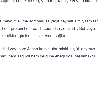
 sağlığını desteklerken, yumurta, fasulye veya balık gibi
de mevcut. Füme somonlu az yağlı peynirli simit, tam tahıllı
ı, hem protein hem de lif açısından zengindir. Süt veya
kemikleri güçlendirir ve enerji sağlar.
’deki zeytin ve Japon kahvaltılarındaki düşük doymuş
 amaç, hem sağlıklı hem de güne enerji dolu başlamaktır.