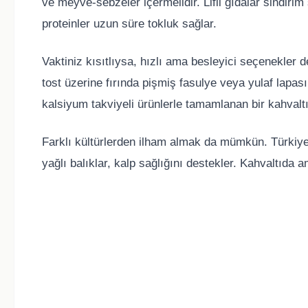
ve meyve-sebzeler içermelidir. Lifli gıdalar sindirim
proteinler uzun süre tokluk sağlar.
Vaktiniz kısıtlıysa, hızlı ama besleyici seçenekler 
tost üzerine fırında pişmiş fasulye veya yulaf lapas
kalsiyum takviyeli ürünlerle tamamlanan bir kahvaltı 
Farklı kültürlerden ilham almak da mümkün. Türkiye
yağlı balıklar, kalp sağlığını destekler. Kahvaltıda