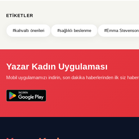
ETIKETLER
#kahvaltı önerileri
#sağlıklı beslenme
#Emma Stevenson
Yazar Kadın Uygulaması
Mobil uygulamamızı indirin, son dakika haberlerinden ilk siz haber