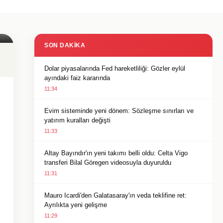
SON DAKIKA
Dolar piyasalarında Fed hareketliliği: Gözler eylül
ayındaki faiz kararında
11:34
Evim sisteminde yeni dönem: Sözleşme sınırları ve
yatırım kuralları değişti
11:33
Altay Bayındır'ın yeni takımı belli oldu: Celta Vigo
transferi Bilal Göregen videosuyla duyuruldu
11:31
Mauro Icardi'den Galatasaray'ın veda teklifine ret:
Ayrılıkta yeni gelişme
11:29