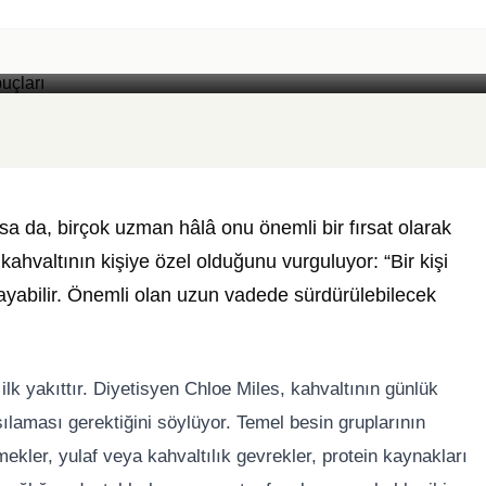
Foto: Yazar Medya
lsa da, birçok uzman hâlâ onu önemli bir fırsat olarak
valtının kişiye özel olduğunu vurguluyor: “Bir kişi
lmayabilir. Önemli olan uzun vadede sürdürülebilecek
lk yakıttır. Diyetisyen Chloe Miles, kahvaltının günlük
şılaması gerektiğini söylüyor. Temel besin gruplarının
kmekler, yulaf veya kahvaltılık gevrekler, protein kaynakları