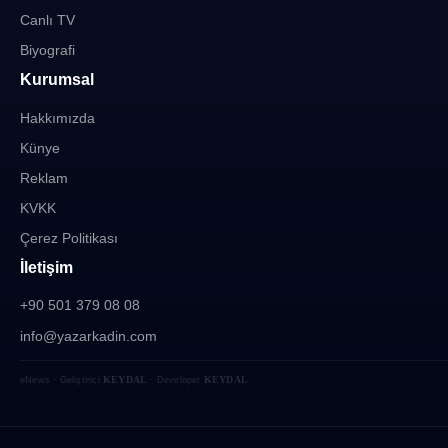
Canlı TV
Biyografi
Kurumsal
Hakkımızda
Künye
Reklam
KVKK
Çerez Politikası
İletişim
+90 501 379 08 08
info@yazarkadin.com
KEYDAL
KEYDAL
eNews · Geliştirici
· Developer