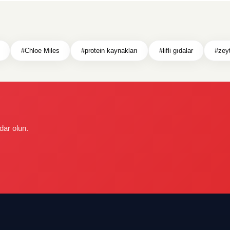
#Chloe Miles
#protein kaynakları
#lifli gıdalar
#zeyt
dar olun.