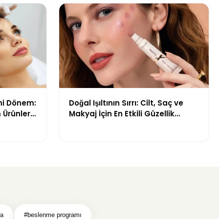
ni Dönem:
Doğal Işıltının Sırrı: Cilt, Saç ve
 Ürünleri
Makyaj İçin En Etkili Güzellik
Ürünleri
ma
#beslenme programı