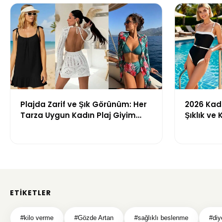
Plajda Zarif ve Şık Görünüm: Her
2026 Kadı
Tarza Uygun Kadın Plaj Giyim
Şıklık ve
Önerileri
Getiren M
ETIKETLER
#kilo verme
#Gözde Artan
#sağlıklı beslenme
#diy