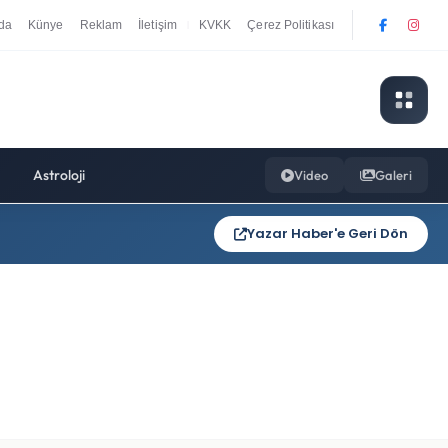
da
Künye
Reklam
İletişim
KVKK
Çerez Politikası
|
Astroloji
Video
Galeri
Yazar Haber'e Geri Dön