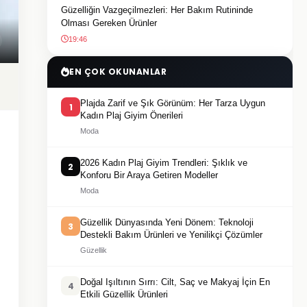
Güzelliğin Vazgeçilmezleri: Her Bakım Rutininde
Olması Gereken Ürünler
19:46
EN ÇOK OKUNANLAR
Plajda Zarif ve Şık Görünüm: Her Tarza Uygun
1
Kadın Plaj Giyim Önerileri
Moda
2026 Kadın Plaj Giyim Trendleri: Şıklık ve
2
Konforu Bir Araya Getiren Modeller
Moda
Güzellik Dünyasında Yeni Dönem: Teknoloji
3
Destekli Bakım Ürünleri ve Yenilikçi Çözümler
Güzellik
Doğal Işıltının Sırrı: Cilt, Saç ve Makyaj İçin En
4
Etkili Güzellik Ürünleri