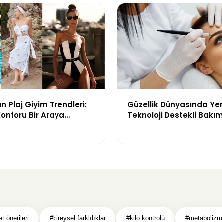
n Plaj Giyim Trendleri:
Güzellik Dünyasında Ye
 Konforu Bir Araya
Teknoloji Destekli Bakım
odeller
ve Yenilikçi Çözümler
et önerileri
#bireysel farklılıklar
#kilo kontrolü
#metaboliz