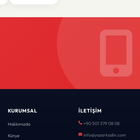
KURUMSAL
İLETIŞIM
+90 501 379 08 08
Hakkımızda
info@yazarkadin.com
Künye