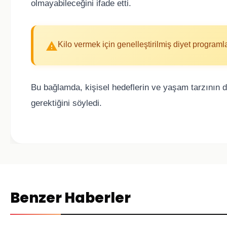
olmayabileceğini ifade etti.
Kilo vermek için genelleştirilmiş diyet programl
Bu bağlamda, kişisel hedeflerin ve yaşam tarzının 
gerektiğini söyledi.
Benzer Haberler