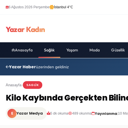
6 Ağustos 2026 Perşembe
İstanbul 4°C
Yazar Kadın
Anasayfa
Sağlık
Yaşam
Moda
Güzellik
Yazar Haber
üzerinden geldiniz
SAGLIK
Anasayfa
Kilo Kaybında Gerçekten Biline
E
Yazar Medya
Yayınlanma:
5 dk okuma
489 okunma
10 Ma