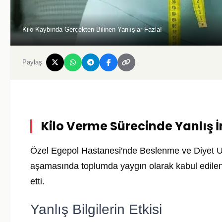
Kilo Kaybında Gerçekten Bilinen Yanlışlar Fazla!
Paylaş
Kilo Verme Sürecinde Yanlış 
Özel Egepol Hastanesi'nde Beslenme ve Diyet U
aşamasında toplumda yaygın olarak kabul edilen p
etti.
Yanlış Bilgilerin Etkisi