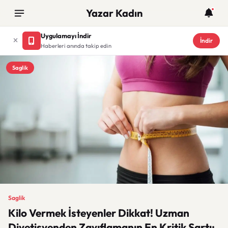
Yazar Kadın
Uygulamayı İndir
İndir
Haberleri anında takip edin
Saglik
Saglik
Kilo Vermek İsteyenler Dikkat! Uzman
Diyetisyenden Zayıflamanın En Kritik Şartı: