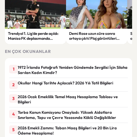
Trendyol 1. Lig’de perde açıldı:
Demi Rose uzun süre sonra
Sak
Manisa FK deplasmanda
ortaya çıktı! Plaj görüntüleri
ope
Boluspor’u mağlup etti
gündem oldu
tut
EN ÇOK OKUNANLAR
1972 İrlanda Fotoğrafı Yeniden Gündemde Sevgilisi İçin Silaha
1
Sarılan Kadın Kimdir?
Okullar Hangi Tarihte Açılacak? 2026 Yılı Tatil Bilgileri
2
2026 Ocak Emeklilik Temel Maaş Hesaplama Tablosu ve
3
Bilgileri
Torba Kanun Komisyonu Onayladı: Yüksek Aidatlara
4
Sınırlama, Tapu ve Çevre Yasasında Köklü Değişiklikler
2026 Emekli Zammı: Taban Maaş Bilgileri ve 20 Bin Lira
5
Ödeme Hesaplama!