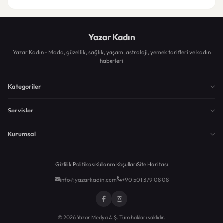
Yazar Kadın
Yazar Kadın - Moda, güzellik, sağlık, yaşam, astroloji, yemek tarifleri ve kadın
haberleri
Kategoriler
Servisler
Kurumsal
Gizlilik Politikası
Kullanım Koşulları
Site Haritası
info@yazarkadin.com
+90 501 379 08 08
© 2026 Yazar Medya A.Ş. Tüm hakları saklıdır.