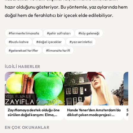
hazır olduğunu gösteriyor. Bu yöntemle, yaz aylarında hem
doğal hem de ferahlatıcı bir içecek elde edilebiliyor.
#fermente limonata
#şehir sofraları
#köy geleneği
#buzlu kahve
#doğal içecekler
#yaz serinletici
#geleneksel tarifler
#limonata tarifi
İLGILI HABERLER
Zayıflamaya destek olduğu öne
Hande Yener’den Amsterdam’da
Sağl
sürülen doğal karışım: Elma,
dikkat çeken moda projesi:
Psi
limon ve tarçınlı iksir tarifi
STAR Gene kapılarını açtı
Alın
EN ÇOK OKUNANLAR