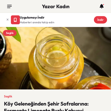
Yazar Kadın
Uygulamayı İndir
İndir
Haberleri anında takip edin
Saglik
Saglik
Köy Geleneğinden Şehir Sofralarına:
Fermente Limonata Buzlu Kahveyi