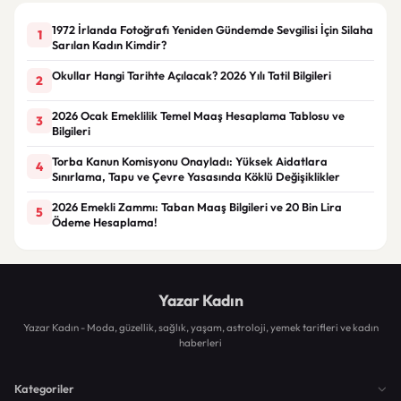
1972 İrlanda Fotoğrafı Yeniden Gündemde Sevgilisi İçin Silaha
1
Sarılan Kadın Kimdir?
Okullar Hangi Tarihte Açılacak? 2026 Yılı Tatil Bilgileri
2
2026 Ocak Emeklilik Temel Maaş Hesaplama Tablosu ve
3
Bilgileri
Torba Kanun Komisyonu Onayladı: Yüksek Aidatlara
4
Sınırlama, Tapu ve Çevre Yasasında Köklü Değişiklikler
2026 Emekli Zammı: Taban Maaş Bilgileri ve 20 Bin Lira
5
Ödeme Hesaplama!
Yazar Kadın
Yazar Kadın - Moda, güzellik, sağlık, yaşam, astroloji, yemek tarifleri ve kadın
haberleri
Kategoriler