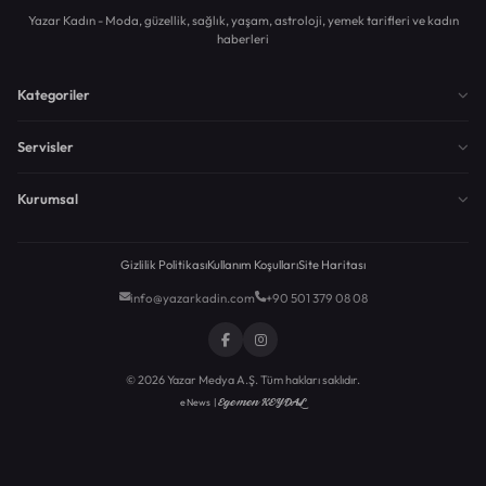
Yazar Kadın - Moda, güzellik, sağlık, yaşam, astroloji, yemek tarifleri ve kadın
haberleri
Kategoriler
Servisler
Kurumsal
Gizlilik Politikası
Kullanım Koşulları
Site Haritası
info@yazarkadin.com
+90 501 379 08 08
© 2026 Yazar Medya A.Ş. Tüm hakları saklıdır.
Egemen KEYDAL
eNews |