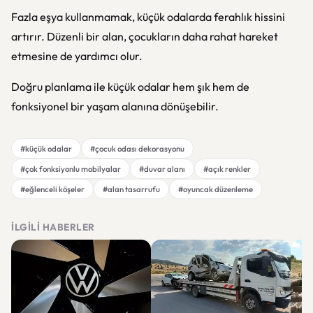
Fazla eşya kullanmamak, küçük odalarda ferahlık hissini
artırır. Düzenli bir alan, çocukların daha rahat hareket
etmesine de yardımcı olur.
Doğru planlama ile küçük odalar hem şık hem de
fonksiyonel bir yaşam alanına dönüşebilir.
#küçük odalar
#çocuk odası dekorasyonu
#çok fonksiyonlu mobilyalar
#duvar alanı
#açık renkler
#eğlenceli köşeler
#alan tasarrufu
#oyuncak düzenleme
İLGILI HABERLER