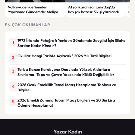
Volkswagen’de Yeniden
Afyonkarahisar Emirdağ’da
Hatt
Yapılanma Gündemde: Maliyet
kavşak kazası: 5 kişi yaralandı
ulus
Azaltma Planı Tartışılıyor
ülk
alıy
EN ÇOK OKUNANLAR
1972 İrlanda Fotoğrafı Yeniden Gündemde Sevgilisi İçin Silaha
1
Sarılan Kadın Kimdir?
Okullar Hangi Tarihte Açılacak? 2026 Yılı Tatil Bilgileri
2
Torba Kanun Komisyonu Onayladı: Yüksek Aidatlara
3
Sınırlama, Tapu ve Çevre Yasasında Köklü Değişiklikler
2026 Ocak Emeklilik Temel Maaş Hesaplama Tablosu ve
4
Bilgileri
2026 Emekli Zammı: Taban Maaş Bilgileri ve 20 Bin Lira
5
Ödeme Hesaplama!
Yazar Kadın