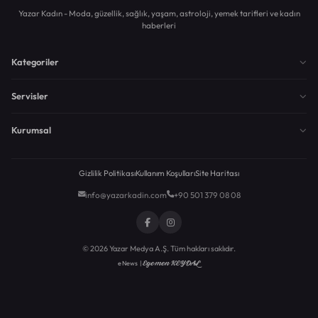
Yazar Kadın - Moda, güzellik, sağlık, yaşam, astroloji, yemek tarifleri ve kadın
haberleri
Kategoriler
Servisler
Kurumsal
Gizlilik Politikası
Kullanım Koşulları
Site Haritası
info@yazarkadin.com
+90 501 379 08 08
© 2026 Yazar Medya A.Ş. Tüm hakları saklıdır.
Egemen KEYDAL
eNews |