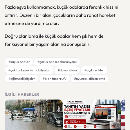
Fazla eşya kullanmamak, küçük odalarda ferahlık hissini
artırır. Düzenli bir alan, çocukların daha rahat hareket
etmesine de yardımcı olur.
Doğru planlama ile küçük odalar hem şık hem de
fonksiyonel bir yaşam alanına dönüşebilir.
#küçük odalar
#çocuk odası dekorasyonu
#çok fonksiyonlu mobilyalar
#duvar alanı
#açık renkler
#eğlenceli köşeler
#alan tasarrufu
#oyuncak düzenleme
İLGILI HABERLER