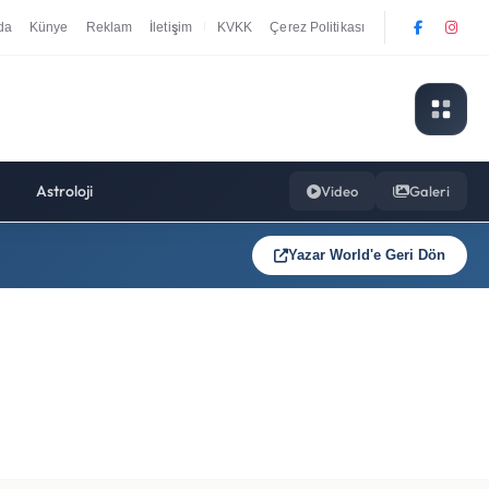
da
Künye
Reklam
İletişim
KVKK
Çerez Politikası
|
Astroloji
Video
Galeri
Yazar World'e Geri Dön