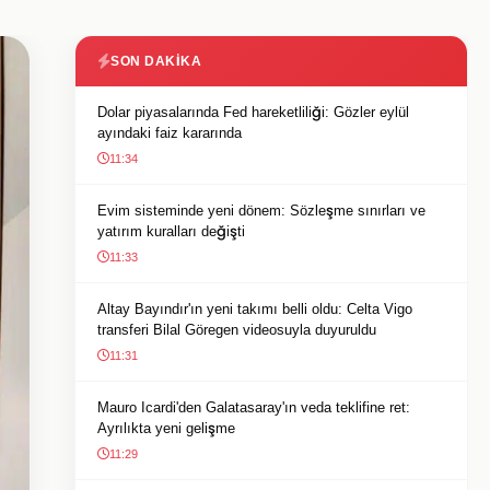
SON DAKIKA
Dolar piyasalarında Fed hareketliliği: Gözler eylül
ayındaki faiz kararında
11:34
Evim sisteminde yeni dönem: Sözleşme sınırları ve
yatırım kuralları değişti
11:33
Altay Bayındır'ın yeni takımı belli oldu: Celta Vigo
transferi Bilal Göregen videosuyla duyuruldu
11:31
Mauro Icardi'den Galatasaray'ın veda teklifine ret:
Ayrılıkta yeni gelişme
11:29