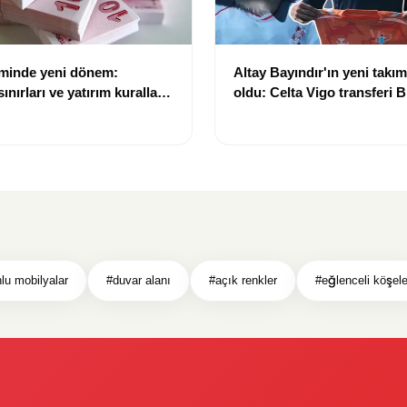
eminde yeni dönem:
Altay Bayındır'ın yeni takımı
nırları ve yatırım kuralları
oldu: Celta Vigo transferi Bi
Göregen videosuyla duyur
lu mobilyalar
#duvar alanı
#açık renkler
#eğlenceli köşele