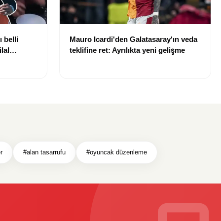
 belli
Mauro Icardi'den Galatasaray'ın veda
lal
teklifine ret: Ayrılıkta yeni gelişme
uldu
r
#alan tasarrufu
#oyuncak düzenleme