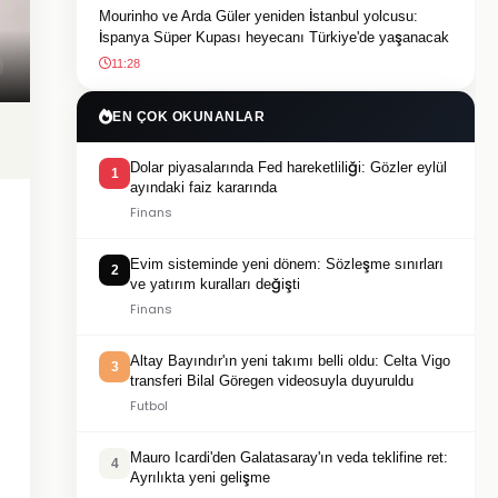
Mourinho ve Arda Güler yeniden İstanbul yolcusu:
İspanya Süper Kupası heyecanı Türkiye'de yaşanacak
11:28
EN ÇOK OKUNANLAR
Dolar piyasalarında Fed hareketliliği: Gözler eylül
1
ayındaki faiz kararında
Finans
Evim sisteminde yeni dönem: Sözleşme sınırları
2
ve yatırım kuralları değişti
Finans
Altay Bayındır'ın yeni takımı belli oldu: Celta Vigo
3
transferi Bilal Göregen videosuyla duyuruldu
Futbol
Mauro Icardi'den Galatasaray'ın veda teklifine ret:
4
Ayrılıkta yeni gelişme