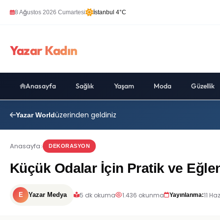
8 Ağustos 2026 Cumartesi
İstanbul 4°C
Yazar Kadın
Anasayfa
Sağlık
Yaşam
Moda
Güzellik
üzerinden geldiniz
Yazar World
Anasayfa
DEKORASYON
Küçük Odalar İçin Pratik ve Eğlen
5 dk okuma
1.436 okunma
11 Ha
E
Yazar Medya
Yayınlanma: