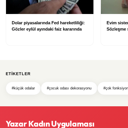
Dolar piyasalarında Fed hareketliliği:
Evim sist
Gözler eylül ayındaki faiz kararında
Sözleşme sı
değişti
ETIKETLER
#küçük odalar
#çocuk odası dekorasyonu
#çok fonksiyon
Yazar Kadın Uygulaması