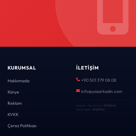
KURUMSAL
İLETIŞIM
+90 501 379 08 08
Hakkımızda
info@yazarkadin.com
Künye
Reklam
eNews · Geliştirici
KEYDAL
·
Developer
KEYDAL
KVKK
Çerez Politikası