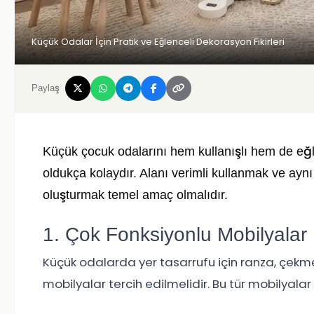
Küçük Odalar İçin Pratik ve Eğlenceli Dekorasyon Fikirleri
Paylaş
Küçük çocuk odalarını hem kullanışlı hem de eğl
oldukça kolaydır. Alanı verimli kullanmak ve ayn
oluşturmak temel amaç olmalıdır.
1. Çok Fonksiyonlu Mobilyalar
Küçük odalarda yer tasarrufu için ranza, çekm
mobilyalar tercih edilmelidir. Bu tür mobilyala