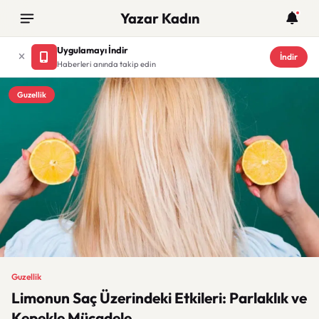
Yazar Kadın
Uygulamayı İndir
İndir
Haberleri anında takip edin
Guzellik
Guzellik
Limonun Saç Üzerindeki Etkileri: Parlaklık ve
Kepekle Mücadele