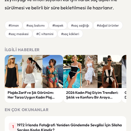
sürülmesi ve belirli bir süre bekletilmesi ile hazırlanır.
#limon
#saç bakımı
#kepek
#saç sağlığı
#doğal ürünler
#saç maskesi
#C vitamini
#saç kökleri
İLGILI HABERLER
Plajda Zarif ve Şık Görünüm:
2026 Kadın Plaj Giyim Trendleri:
Güz
Her Tarza Uygun Kadın Plaj
Şıklık ve Konforu Bir Araya
Dön
Giyim Önerileri
Getiren Modeller
Bakı
Çöz
EN ÇOK OKUNANLAR
1972 İrlanda Fotoğrafı Yeniden Gündemde Sevgilisi İçin Silaha
1
Sarılan Kadın Kimdir?