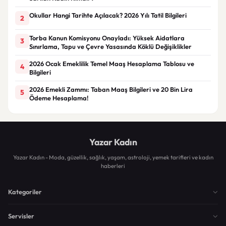
Okullar Hangi Tarihte Açılacak? 2026 Yılı Tatil Bilgileri
2
Torba Kanun Komisyonu Onayladı: Yüksek Aidatlara
3
Sınırlama, Tapu ve Çevre Yasasında Köklü Değişiklikler
2026 Ocak Emeklilik Temel Maaş Hesaplama Tablosu ve
4
Bilgileri
2026 Emekli Zammı: Taban Maaş Bilgileri ve 20 Bin Lira
5
Ödeme Hesaplama!
Yazar Kadın
Yazar Kadın - Moda, güzellik, sağlık, yaşam, astroloji, yemek tarifleri ve kadın
haberleri
Kategoriler
Servisler