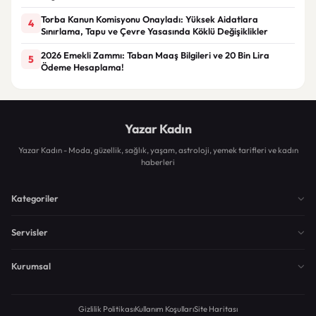
Torba Kanun Komisyonu Onayladı: Yüksek Aidatlara
4
Sınırlama, Tapu ve Çevre Yasasında Köklü Değişiklikler
2026 Emekli Zammı: Taban Maaş Bilgileri ve 20 Bin Lira
5
Ödeme Hesaplama!
Yazar Kadın
Yazar Kadın - Moda, güzellik, sağlık, yaşam, astroloji, yemek tarifleri ve kadın
haberleri
Kategoriler
Servisler
Kurumsal
Gizlilik Politikası
Kullanım Koşulları
Site Haritası