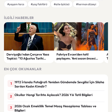
#yaşam tarzı
#yaş faktörü
#aile öyküsü
#hormon düzeyi
İLGILI HABERLER
Dervişoğlu’ndan Çerçeve Yasa
Fahriye Evcen’den tatil
Ank
Tepkisi: “10 Ağustos Tarihi
paylaşımı. Yeni sezon öncesi
Tre
Tercihinin Sebebi Ne?”
ailesiyle moral depoluyor
Düş
EN ÇOK OKUNANLAR
1972 İrlanda Fotoğrafı Yeniden Gündemde Sevgilisi İçin Silaha
1
Sarılan Kadın Kimdir?
Okullar Hangi Tarihte Açılacak? 2026 Yılı Tatil Bilgileri
2
2026 Ocak Emeklilik Temel Maaş Hesaplama Tablosu ve
3
Bilgileri