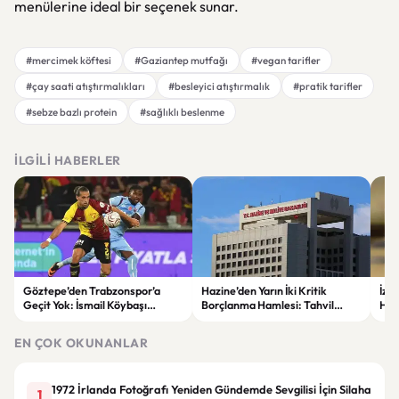
menülerine ideal bir seçenek sunar.
#mercimek köftesi
#Gaziantep mutfağı
#vegan tarifler
#çay saati atıştırmalıkları
#besleyici atıştırmalık
#pratik tarifler
#sebze bazlı protein
#sağlıklı beslenme
İLGILI HABERLER
Göztepe’den Trabzonspor’a
Hazine’den Yarın İki Kritik
İzm
Geçit Yok: İsmail Köybaşı
Borçlanma Hamlesi: Tahvil
Hed
Jübilesinde Kazanan İzmir Ekibi
İhalesi ve Kira Sertifikası Satışı
Sul
Oldu
Yapılacak
EN ÇOK OKUNANLAR
1972 İrlanda Fotoğrafı Yeniden Gündemde Sevgilisi İçin Silaha
1