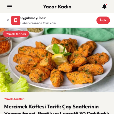
Yazar Kadın
Uygulamayı İndir
İndir
Haberleri anında takip edin
Yemek-tarifleri
Yemek-tarifleri
Mercimek Köftesi Tarifi: Çay Saatlerinin
Vazgeçilmezi, Pratik ve Lezzetli 30 Dakikalık