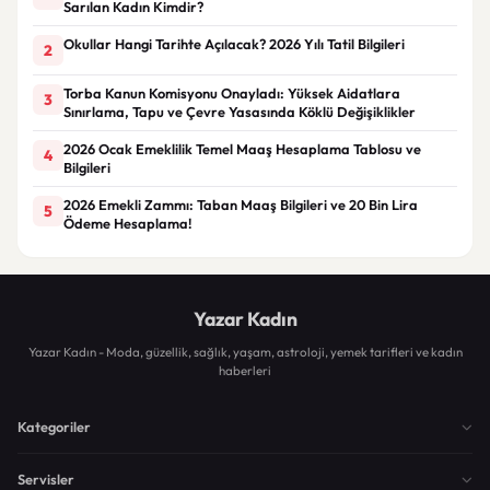
Sarılan Kadın Kimdir?
Okullar Hangi Tarihte Açılacak? 2026 Yılı Tatil Bilgileri
2
Torba Kanun Komisyonu Onayladı: Yüksek Aidatlara
3
Sınırlama, Tapu ve Çevre Yasasında Köklü Değişiklikler
2026 Ocak Emeklilik Temel Maaş Hesaplama Tablosu ve
4
Bilgileri
2026 Emekli Zammı: Taban Maaş Bilgileri ve 20 Bin Lira
5
Ödeme Hesaplama!
Yazar Kadın
Yazar Kadın - Moda, güzellik, sağlık, yaşam, astroloji, yemek tarifleri ve kadın
haberleri
Kategoriler
Servisler