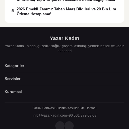
2026 Emekli Zammı: Taban Maaş Bilgileri ve 20 Bin Lira
5
Ödeme Hesaplama!
Yazar Kadın
Yazar Kadın - Moda, güzellik, sağlık, yaşam, astroloji, yemek tarifleri ve kadın
haberleri
Kategoriler
Servisler
Kurumsal
Gizlilik Politikası
Kullanım Koşulları
Site Haritası
info@yazarkadin.com
+90 501 379 08 08