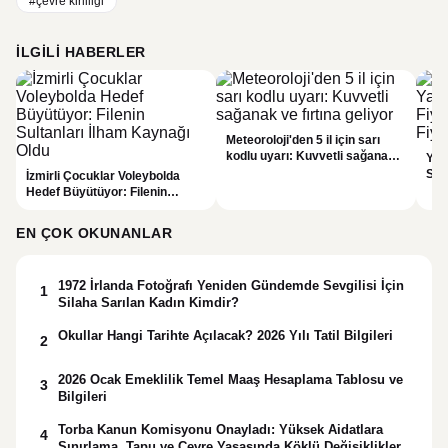
#çevre kirliliği
İLGILI HABERLER
Meteoroloji'den 5 il için sarı
kodlu uyarı: Kuvvetli sağanak
Yaz
ve fırtına geliyor
Spon
İzmirli Çocuklar Voleybolda
Gün
Hedef Büyütüyor: Filenin
TL
Sultanları İlham Kaynağı Oldu
EN ÇOK OKUNANLAR
1972 İrlanda Fotoğrafı Yeniden Gündemde Sevgilisi İçin
1
Silaha Sarılan Kadın Kimdir?
Okullar Hangi Tarihte Açılacak? 2026 Yılı Tatil Bilgileri
2
2026 Ocak Emeklilik Temel Maaş Hesaplama Tablosu ve
3
Bilgileri
Torba Kanun Komisyonu Onayladı: Yüksek Aidatlara
4
Sınırlama, Tapu ve Çevre Yasasında Köklü Değişiklikler