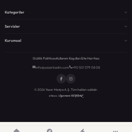
Kategoriler
Servisler
Kurumsal
Gizlilik Politikası
Kullanım Koşulları
Site Haritası
info@yazarkadin.com
+90 501 379 08 08
© 2026 Yazar Medya A.Ş. Tüm hakları saklıdır.
Egemen KEYDAL
eNews |