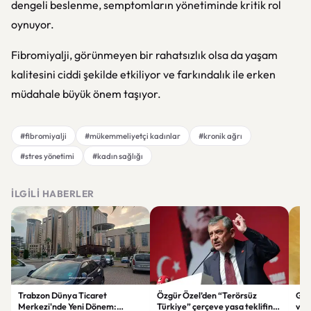
dengeli beslenme, semptomların yönetiminde kritik rol
oynuyor.
Fibromiyalji, görünmeyen bir rahatsızlık olsa da yaşam
kalitesini ciddi şekilde etkiliyor ve farkındalık ile erken
müdahale büyük önem taşıyor.
#fibromiyalji
#mükemmeliyetçi kadınlar
#kronik ağrı
#stres yönetimi
#kadın sağlığı
İLGILI HABERLER
Trabzon Dünya Ticaret
Özgür Özel’den “Terörsüz
Göz
Merkezi'nde Yeni Dönem:
Türkiye” çerçeve yasa teklifine
ve 