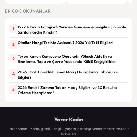
Mahkeme Süreci Bitti,
tepki: “Meselenin ruhuna
men
Trabzon'un Dev Projesi Ne
aykırı”
EN ÇOK OKUNANLAR
Zaman Tamamlanacak?
1972 İrlanda Fotoğrafı Yeniden Gündemde Sevgilisi İçin Silaha
1
Sarılan Kadın Kimdir?
Okullar Hangi Tarihte Açılacak? 2026 Yılı Tatil Bilgileri
2
Torba Kanun Komisyonu Onayladı: Yüksek Aidatlara
3
Sınırlama, Tapu ve Çevre Yasasında Köklü Değişiklikler
2026 Ocak Emeklilik Temel Maaş Hesaplama Tablosu ve
4
Bilgileri
2026 Emekli Zammı: Taban Maaş Bilgileri ve 20 Bin Lira
5
Ödeme Hesaplama!
Yazar Kadın
Yazar Kadın - Moda, güzellik, sağlık, yaşam, astroloji, yemek tarifleri ve kadın
haberleri