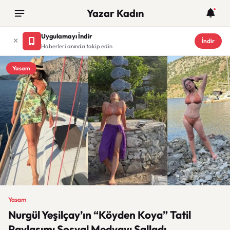
Yazar Kadın
Uygulamayı İndir
İndir
Haberleri anında takip edin
Yasam
Yasam
Nurgül Yeşilçay’ın “Köyden Koya” Tatil
Paylaşımı Sosyal Medyayı Salladı