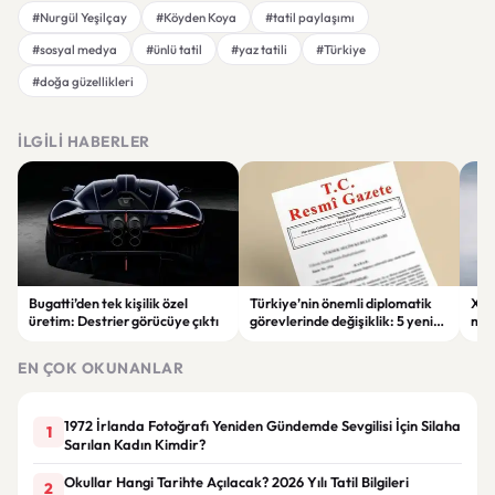
#Nurgül Yeşilçay
#Köyden Koya
#tatil paylaşımı
#sosyal medya
#ünlü tatil
#yaz tatili
#Türkiye
#doğa güzellikleri
İLGILI HABERLER
Bugatti’den tek kişilik özel
Türkiye’nin önemli diplomatik
Xia
üretim: Destrier görücüye çıktı
görevlerinde değişiklik: 5 yeni
mod
atama yapıldı
sipa
EN ÇOK OKUNANLAR
1972 İrlanda Fotoğrafı Yeniden Gündemde Sevgilisi İçin Silaha
1
Sarılan Kadın Kimdir?
Okullar Hangi Tarihte Açılacak? 2026 Yılı Tatil Bilgileri
2