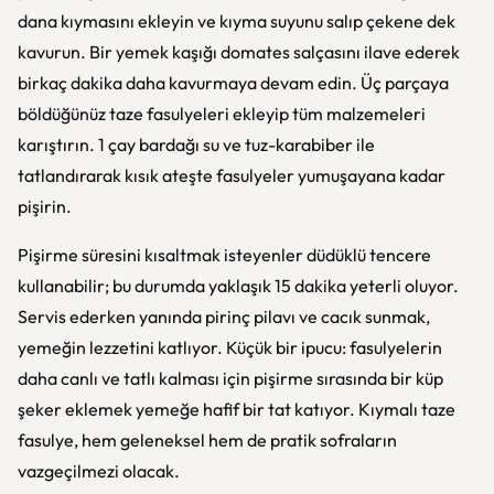
dana kıymasını ekleyin ve kıyma suyunu salıp çekene dek
kavurun. Bir yemek kaşığı domates salçasını ilave ederek
birkaç dakika daha kavurmaya devam edin. Üç parçaya
böldüğünüz taze fasulyeleri ekleyip tüm malzemeleri
karıştırın. 1 çay bardağı su ve tuz-karabiber ile
tatlandırarak kısık ateşte fasulyeler yumuşayana kadar
pişirin.
Pişirme süresini kısaltmak isteyenler düdüklü tencere
kullanabilir; bu durumda yaklaşık 15 dakika yeterli oluyor.
Servis ederken yanında pirinç pilavı ve cacık sunmak,
yemeğin lezzetini katlıyor. Küçük bir ipucu: fasulyelerin
daha canlı ve tatlı kalması için pişirme sırasında bir küp
şeker eklemek yemeğe hafif bir tat katıyor. Kıymalı taze
fasulye, hem geleneksel hem de pratik sofraların
vazgeçilmezi olacak.