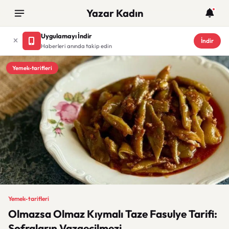
Yazar Kadın
Uygulamayı İndir
İndir
Haberleri anında takip edin
Yemek-tarifleri
Yemek-tarifleri
Olmazsa Olmaz Kıymalı Taze Fasulye Tarifi:
Sofraların Vazgeçilmezi