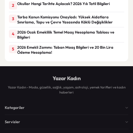
Okullar Hangi Tarihte Açılacak? 2026 Yılı Tatil Bilgileri
2
Torba Kanun Komisyonu Onayladı: Yüksek Aidatlara
3
Sınırlama, Tapu ve Çevre Yasasında Köklü Değişiklikler
2026 Ocak Emeklilik Temel Maaş Hesaplama Tablosu ve
4
Bilgileri
2026 Emekli Zammı: Taban Maaş Bilgileri ve 20 Bin Lira
5
Ödeme Hesaplama!
Yazar Kadın
Yazar Kadın - Moda, güzellik, sağlık, yaşam, astroloji, yemek tarifleri ve kadın
haberleri
Kategoriler
Servisler