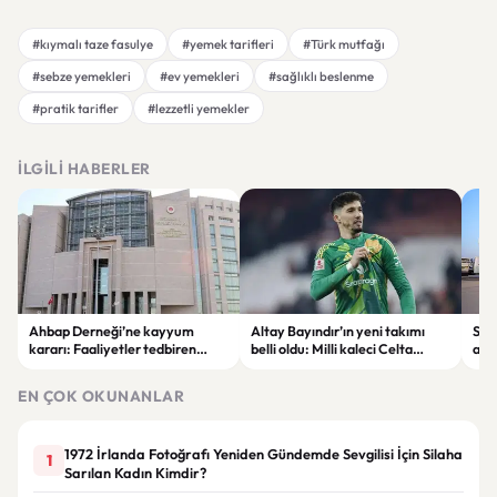
#kıymalı taze fasulye
#yemek tarifleri
#Türk mutfağı
#sebze yemekleri
#ev yemekleri
#sağlıklı beslenme
#pratik tarifler
#lezzetli yemekler
İLGILI HABERLER
Ahbap Derneği’ne kayyum
Altay Bayındır’ın yeni takımı
Suri
kararı: Faaliyetler tedbiren
belli oldu: Milli kaleci Celta
adım
durduruldu
Vigo’ya kiralandı.
baş
EN ÇOK OKUNANLAR
1972 İrlanda Fotoğrafı Yeniden Gündemde Sevgilisi İçin Silaha
1
Sarılan Kadın Kimdir?