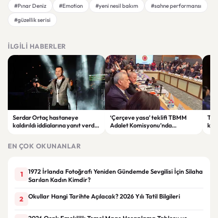
#Pınar Deniz
#Emotion
#yeni nesil bakım
#sahne performansı
#güzellik serisi
İLGILI HABERLER
Serdar Ortaç hastaneye
‘Çerçeve yasa’ teklifi TBMM
Ter
kaldırıldı iddialarına yanıt verdi:
Adalet Komisyonu’nda
kri
“Rutin tedavim için buradayım”
görüşülüyor
tek
gör
EN ÇOK OKUNANLAR
1972 İrlanda Fotoğrafı Yeniden Gündemde Sevgilisi İçin Silaha
1
Sarılan Kadın Kimdir?
Okullar Hangi Tarihte Açılacak? 2026 Yılı Tatil Bilgileri
2
2026 Ocak Emeklilik Temel Maaş Hesaplama Tablosu ve