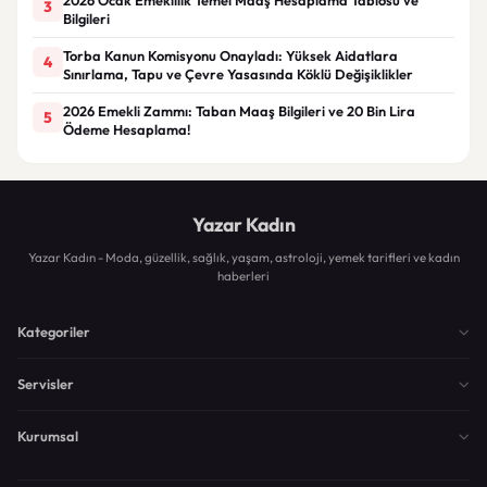
3
Bilgileri
Torba Kanun Komisyonu Onayladı: Yüksek Aidatlara
4
Sınırlama, Tapu ve Çevre Yasasında Köklü Değişiklikler
2026 Emekli Zammı: Taban Maaş Bilgileri ve 20 Bin Lira
5
Ödeme Hesaplama!
Yazar Kadın
Yazar Kadın - Moda, güzellik, sağlık, yaşam, astroloji, yemek tarifleri ve kadın
haberleri
Kategoriler
Servisler
Kurumsal