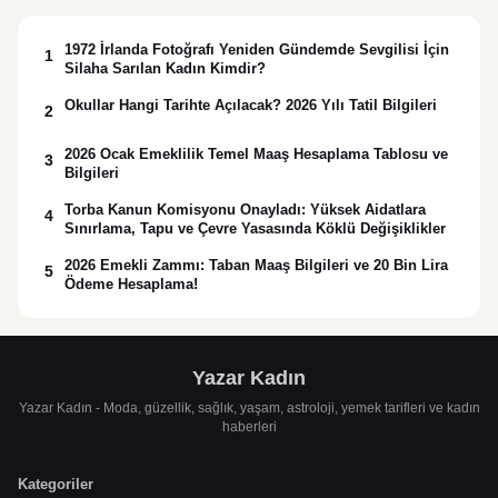
1972 İrlanda Fotoğrafı Yeniden Gündemde Sevgilisi İçin
1
Silaha Sarılan Kadın Kimdir?
Okullar Hangi Tarihte Açılacak? 2026 Yılı Tatil Bilgileri
2
2026 Ocak Emeklilik Temel Maaş Hesaplama Tablosu ve
3
Bilgileri
Torba Kanun Komisyonu Onayladı: Yüksek Aidatlara
4
Sınırlama, Tapu ve Çevre Yasasında Köklü Değişiklikler
2026 Emekli Zammı: Taban Maaş Bilgileri ve 20 Bin Lira
5
Ödeme Hesaplama!
Yazar Kadın
Yazar Kadın - Moda, güzellik, sağlık, yaşam, astroloji, yemek tarifleri ve kadın
haberleri
Kategoriler