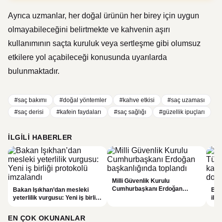
Ayrıca uzmanlar, her doğal ürünün her birey için uygun
olmayabileceğini belirtmekte ve kahvenin aşırı
kullanımının saçta kuruluk veya sertleşme gibi olumsuz
etkilere yol açabileceği konusunda uyarılarda
bulunmaktadır.
#saç bakımı
#doğal yöntemler
#kahve etkisi
#saç uzaması
#saç derisi
#kafein faydaları
#saç sağlığı
#güzellik ipuçları
İLGILI HABERLER
Milli Güvenlik Kurulu
Cumhurbaşkanı Erdoğan
Bakan Işıkhan’dan mesleki
Bak
başkanlığında toplandı
yeterlilik vurgusu: Yeni iş birliği
ile 
protokolü imzalandı
fır
EN ÇOK OKUNANLAR