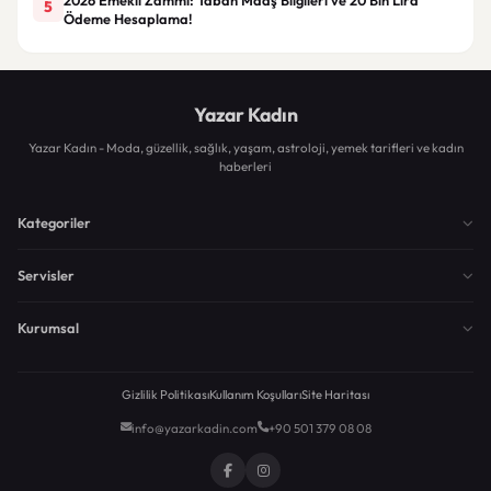
5
Ödeme Hesaplama!
Yazar Kadın
Yazar Kadın - Moda, güzellik, sağlık, yaşam, astroloji, yemek tarifleri ve kadın
haberleri
Kategoriler
Servisler
Kurumsal
Gizlilik Politikası
Kullanım Koşulları
Site Haritası
info@yazarkadin.com
+90 501 379 08 08