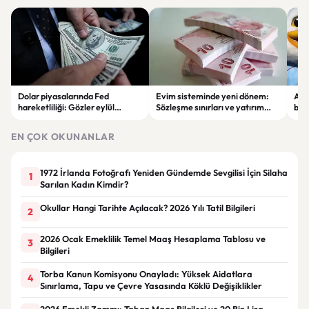
Dolar piyasalarında Fed
Evim sisteminde yeni dönem:
Alta
hareketliliği: Gözler eylül
Sözleşme sınırları ve yatırım
bell
ayındaki faiz kararında
kuralları değişti
Bil
duy
EN ÇOK OKUNANLAR
1972 İrlanda Fotoğrafı Yeniden Gündemde Sevgilisi İçin Silaha
1
Sarılan Kadın Kimdir?
Okullar Hangi Tarihte Açılacak? 2026 Yılı Tatil Bilgileri
2
2026 Ocak Emeklilik Temel Maaş Hesaplama Tablosu ve
3
Bilgileri
Torba Kanun Komisyonu Onayladı: Yüksek Aidatlara
4
Sınırlama, Tapu ve Çevre Yasasında Köklü Değişiklikler
2026 Emekli Zammı: Taban Maaş Bilgileri ve 20 Bin Lira