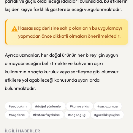
parlak ve güçlü olabileceği iddiaları bulunsa da, bu etkilerin
kişiden kişiye farklılık gösterebileceği vurgulanmaktadır.
Hassas saç derisine sahip olanların bu uygulamayı
yapmadan önce dikkatli olmaları önerilmektedir.
Ayrıca uzmanlar, her doğal ürünün her birey için uygun
olmayabileceğini belirtmekte ve kahvenin aşırı
kullanımının saçta kuruluk veya sertleşme gibi olumsuz
etkilere yol açabileceği konusunda uyarılarda
bulunmaktadır.
#saç bakımı
#doğal yöntemler
#kahve etkisi
#saç uzaması
#saç derisi
#kafein faydaları
#saç sağlığı
#güzellik ipuçları
İLGILI HABERLER