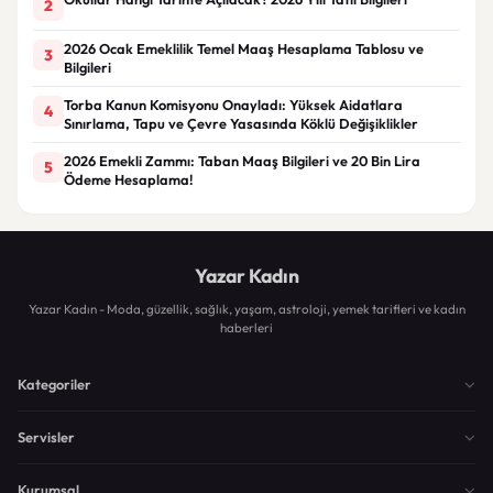
2
2026 Ocak Emeklilik Temel Maaş Hesaplama Tablosu ve
3
Bilgileri
Torba Kanun Komisyonu Onayladı: Yüksek Aidatlara
4
Sınırlama, Tapu ve Çevre Yasasında Köklü Değişiklikler
2026 Emekli Zammı: Taban Maaş Bilgileri ve 20 Bin Lira
5
Ödeme Hesaplama!
Yazar Kadın
Yazar Kadın - Moda, güzellik, sağlık, yaşam, astroloji, yemek tarifleri ve kadın
haberleri
Kategoriler
Servisler
Kurumsal