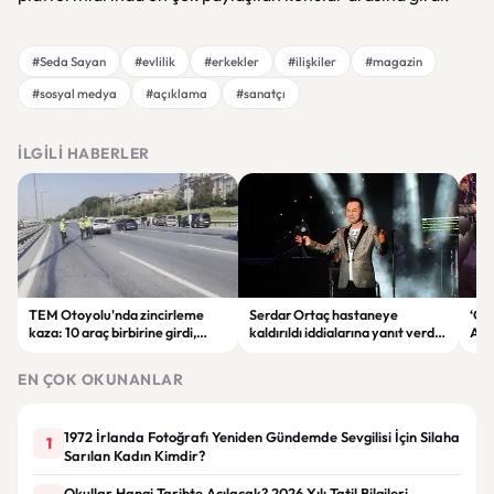
#Seda Sayan
#evlilik
#erkekler
#ilişkiler
#magazin
#sosyal medya
#açıklama
#sanatçı
İLGILI HABERLER
TEM Otoyolu'nda zincirleme
Serdar Ortaç hastaneye
‘Çe
kaza: 10 araç birbirine girdi,
kaldırıldı iddialarına yanıt verdi:
Ada
trafik durma noktasına geldi
“Rutin tedavim için buradayım”
gör
EN ÇOK OKUNANLAR
1972 İrlanda Fotoğrafı Yeniden Gündemde Sevgilisi İçin Silaha
1
Sarılan Kadın Kimdir?
Okullar Hangi Tarihte Açılacak? 2026 Yılı Tatil Bilgileri