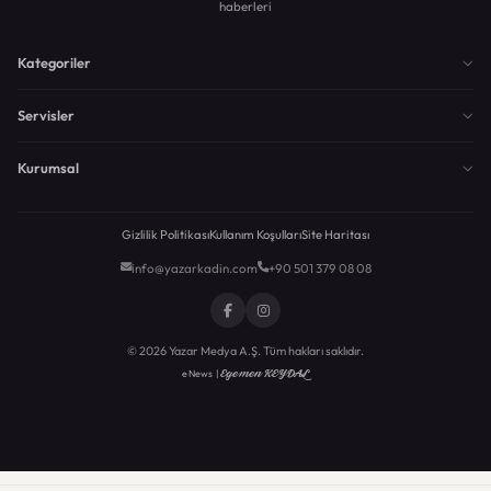
haberleri
Kategoriler
Servisler
Kurumsal
Gizlilik Politikası
Kullanım Koşulları
Site Haritası
info@yazarkadin.com
+90 501 379 08 08
© 2026 Yazar Medya A.Ş. Tüm hakları saklıdır.
Egemen KEYDAL
eNews |