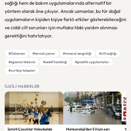
sağlığı hem de bakım uygulamalarında alternatif bir
yöntem olarak öne çıkıyor. Ancak uzmanlar, bu tür doğal
uygulamaların kişiden kişiye farklı etkiler gösterebileceğini
ve ciddi cilt sorunları için mutlaka tıbbi yardım alınması
gerektiğini hatırlatıyor.
#Dalaman
#termal çamur
#mineral zenginliği
#cilt sağlığı
#egzama tedavisi
#sedef hastalığı
#güzellik uygulamaları
#yurtdışı talepleri
İLGILI HABERLER
İzmirli Çocuklar Voleybolda
Meteoroloji'den 5 il için sarı
Yaz