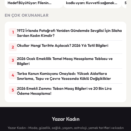
Hedef Büyütüyor: Filenin
kodlu uyarı: Kuvvetli sağanak
Spon
Sultanları İlham Kaynağı Oldu
ve fırtına geliyor
Günc
EN ÇOK OKUNANLAR
1972 İrlanda Fotoğrafı Yeniden Gündemde Sevgilisi İçin Silaha
1
Sarılan Kadın Kimdir?
Okullar Hangi Tarihte Açılacak? 2026 Yılı Tatil Bilgileri
2
2026 Ocak Emeklilik Temel Maaş Hesaplama Tablosu ve
3
Bilgileri
Torba Kanun Komisyonu Onayladı: Yüksek Aidatlara
4
Sınırlama, Tapu ve Çevre Yasasında Köklü Değişiklikler
2026 Emekli Zammı: Taban Maaş Bilgileri ve 20 Bin Lira
5
Ödeme Hesaplama!
Yazar Kadın
Yazar Kadın - Moda, güzellik, sağlık, yaşam, astroloji, yemek tarifleri ve kadın