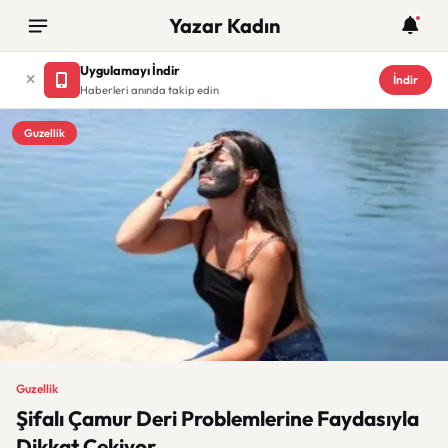
Yazar Kadın
Uygulamayı İndir
İndir
Haberleri anında takip edin
Guzellik
Guzellik
Şifalı Çamur Deri Problemlerine Faydasıyla
Dikkat Çekiyor