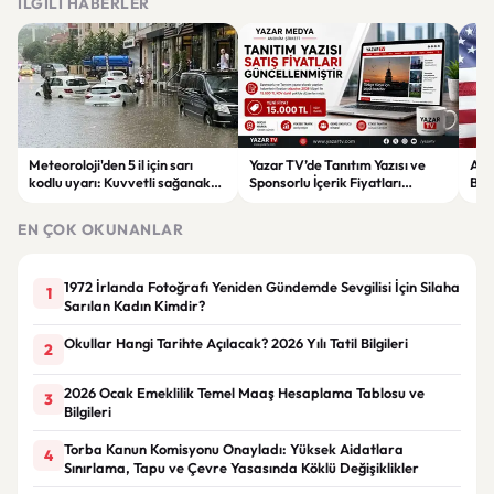
İLGILI HABERLER
Meteoroloji'den 5 il için sarı
Yazar TV’de Tanıtım Yazısı ve
ABD
kodlu uyarı: Kuvvetli sağanak
Sponsorlu İçerik Fiyatları
Boğ
ve fırtına geliyor
Güncellendi: Yeni Fiyat 15 Bin TL
iht
EN ÇOK OKUNANLAR
1972 İrlanda Fotoğrafı Yeniden Gündemde Sevgilisi İçin Silaha
1
Sarılan Kadın Kimdir?
Okullar Hangi Tarihte Açılacak? 2026 Yılı Tatil Bilgileri
2
2026 Ocak Emeklilik Temel Maaş Hesaplama Tablosu ve
3
Bilgileri
Torba Kanun Komisyonu Onayladı: Yüksek Aidatlara
4
Sınırlama, Tapu ve Çevre Yasasında Köklü Değişiklikler