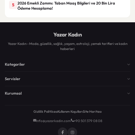
2026 Emekli Zammı: Taban Maaş Bilgileri ve 20 Bin Lira
5
Ödeme Hesaplama!
Yazar Kadın
Yazar Kadın - Moda, güzellik, sağlık, yaşam, astroloji, yemek tarifleri ve kadın
haberleri
Kategoriler
Servisler
Kurumsal
Gizlilik Politikası
Kullanım Koşulları
Site Haritası
info@yazarkadin.com
+90 501 379 08 08