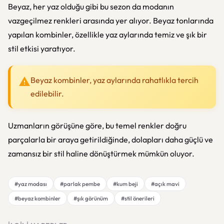
Beyaz, her yaz olduğu gibi bu sezon da modanın
vazgeçilmez renkleri arasında yer alıyor. Beyaz tonlarında
yapılan kombinler, özellikle yaz aylarında temiz ve şık bir
stil etkisi yaratıyor.
Beyaz kombinler, yaz aylarında rahatlıkla tercih
edilebilir.
Uzmanların görüşüne göre, bu temel renkler doğru
parçalarla bir araya getirildiğinde, dolapları daha güçlü ve
zamansız bir stil haline dönüştürmek mümkün oluyor.
#yaz modası
#parlak pembe
#kum beji
#açık mavi
#beyaz kombinler
#şık görünüm
#stil önerileri