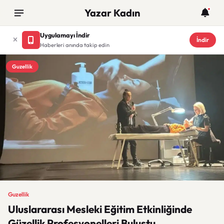
Yazar Kadın
Uygulamayı İndir
İndir
Haberleri anında takip edin
Guzellik
Guzellik
Uluslararası Mesleki Eğitim Etkinliğinde
Güzellik Profesyonelleri Buluştu