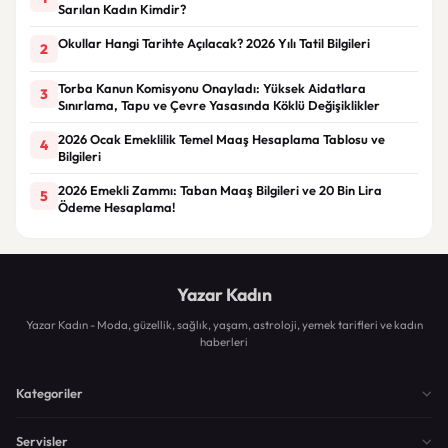
Sarılan Kadın Kimdir?
Okullar Hangi Tarihte Açılacak? 2026 Yılı Tatil Bilgileri
2
Torba Kanun Komisyonu Onayladı: Yüksek Aidatlara
3
Sınırlama, Tapu ve Çevre Yasasında Köklü Değişiklikler
2026 Ocak Emeklilik Temel Maaş Hesaplama Tablosu ve
4
Bilgileri
2026 Emekli Zammı: Taban Maaş Bilgileri ve 20 Bin Lira
5
Ödeme Hesaplama!
Yazar Kadın
Yazar Kadın - Moda, güzellik, sağlık, yaşam, astroloji, yemek tarifleri ve kadın
haberleri
Kategoriler
Servisler