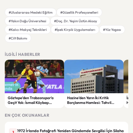
#Uluslararası Mesleki Eğitim
#Güzellik Profesyonelleri
#Yakın Doğu Üniversitesi
#Doç. Dr. Yeşim Üstün Aksoy
#Kalıcı Makyaj Teknikleri
#İpek Kirpik Uygulamaları
#Yüz Yogası
#Cilt Bakımı
İLGILI HABERLER
Göztepe’den Trabzonspor’a
Hazine’den Yarın İki Kritik
İzm
Geçit Yok: İsmail Köybaşı
Borçlanma Hamlesi: Tahvil
Hed
Jübilesinde Kazanan İzmir Ekibi
İhalesi ve Kira Sertifikası Satışı
Sul
Oldu
Yapılacak
EN ÇOK OKUNANLAR
1972 İrlanda Fotoğrafı Yeniden Gündemde Sevgilisi İçin Silaha
1