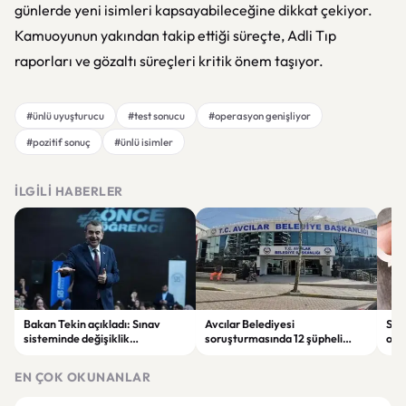
günlerde yeni isimleri kapsayabileceğine dikkat çekiyor.
Kamuoyunun yakından takip ettiği süreçte, Adli Tıp
raporları ve gözaltı süreçleri kritik önem taşıyor.
#ünlü uyuşturucu
#test sonucu
#operasyon genişliyor
#pozitif sonuç
#ünlü isimler
İLGILI HABERLER
Bakan Tekin açıkladı: Sınav
Avcılar Belediyesi
Sah
sisteminde değişiklik
soruşturmasında 12 şüpheli
ope
olmayacak, sorular yeni
tutuklandı
tut
müfredata göre hazırlanacak
EN ÇOK OKUNANLAR