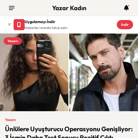
Yazar Kadın
Uygulamayı İndir
İndir
Haberleri anında takip edin
Yasam
Yasam
Ünlülere Uyuşturucu Operasyonu Genişliyor:
3 İsmin Daha Test Sonucu Pozitif Çıktı