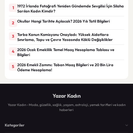
1972 İrlanda Fotoğrafı Yeniden Gündemde Sevgilisi İçin Silaha
1
Sarılan Kadın Kimdir?
Okullar Hangi Tarihte Açılacak? 2026 Yılı Tatil Bilgileri
2
Torba Kanun Komisyonu Onayladı: Yüksek Aidatlara
3
Sınırlama, Tapu ve Çevre Yasasında Köklü Değişiklikler
2026 Ocak Emeklilik Temel Maaş Hesaplama Tablosu ve
4
Bilgileri
2026 Emekli Zammı: Taban Maaş Bilgileri ve 20 Bin Lira
5
Ödeme Hesaplama!
Yazar Kadın
Yazar Kadın - Moda, güzellik, sağlık, yaşam, astroloji, yemek tarifleri ve kadın
haberleri
Kategoriler