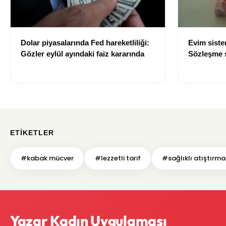
Dolar piyasalarında Fed hareketliliği:
Evim sist
Gözler eylül ayındaki faiz kararında
Sözleşme sı
değişti
ETIKETLER
#kabak mücver
#lezzetli tarif
#sağlıklı atıştırma
Yazar Kadın Uygulaması