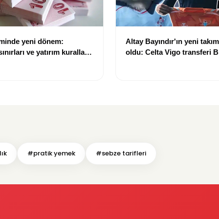
eminde yeni dönem:
Altay Bayındır'ın yeni takımı
nırları ve yatırım kuralları
oldu: Celta Vigo transferi Bi
Göregen videosuyla duyur
lık
#pratik yemek
#sebze tarifleri