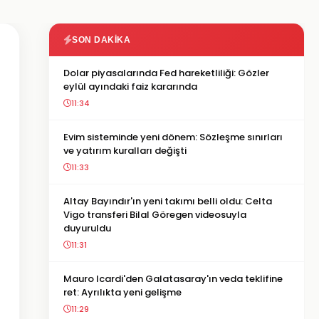
SON DAKIKA
Dolar piyasalarında Fed hareketliliği: Gözler
eylül ayındaki faiz kararında
11:34
Evim sisteminde yeni dönem: Sözleşme sınırları
ve yatırım kuralları değişti
11:33
Altay Bayındır'ın yeni takımı belli oldu: Celta
Vigo transferi Bilal Göregen videosuyla
duyuruldu
11:31
Mauro Icardi'den Galatasaray'ın veda teklifine
ret: Ayrılıkta yeni gelişme
11:29