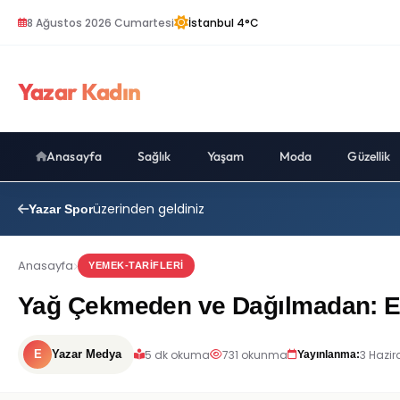
8 Ağustos 2026 Cumartesi
İstanbul 4°C
Yazar Kadın
Anasayfa
Sağlık
Yaşam
Moda
Güzellik
üzerinden geldiniz
Yazar Spor
Anasayfa
YEMEK-TARIFLERI
Yağ Çekmeden ve Dağılmadan: En 
5 dk okuma
731 okunma
3 Hazir
E
Yazar Medya
Yayınlanma: