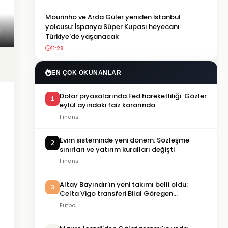
Mourinho ve Arda Güler yeniden İstanbul
yolcusu: İspanya Süper Kupası heyecanı
Türkiye'de yaşanacak
11:28
EN ÇOK OKUNANLAR
Dolar piyasalarında Fed hareketliliği: Gözler
1
eylül ayındaki faiz kararında
Finans
Evim sisteminde yeni dönem: Sözleşme
2
sınırları ve yatırım kuralları değişti
Finans
Altay Bayındır'ın yeni takımı belli oldu:
3
Celta Vigo transferi Bilal Göregen
videosuyla duyuruldu
Futbol