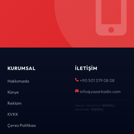
KURUMSAL
İLETIŞIM
+90 501 379 08 08
Hakkımızda
info@yazarkadin.com
Künye
Reklam
eNews · Geliştirici
KEYDAL
·
Developer
KEYDAL
KVKK
Çerez Politikası