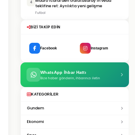
Mauro Icardi'den Galatasaray'ın veda
4
teklifine ret: Ayrılıkta yeni gelişme
Futbol
BIZI TAKIP EDIN
Facebook
Instagram
WhatsApp İhbar Hattı
Bize haber gönderin, ihbarınızı iletin
KATEGORILER
Gundem
Ekonomi