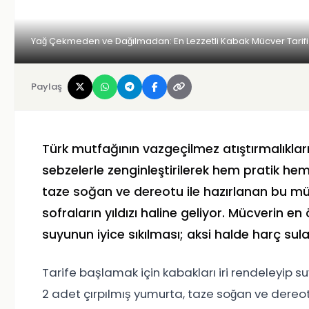
Yağ Çekmeden ve Dağılmadan: En Lezzetli Kabak Mücver Tarifi
Paylaş
Türk mutfağının vazgeçilmez atıştırmalıkları
sebzelerle zenginleştirilerek hem pratik hem
taze soğan ve dereotu ile hazırlanan bu mü
sofraların yıldızı haline geliyor. Mücverin e
suyunun iyice sıkılması; aksi halde harç sula
Tarife başlamak için kabakları iri rendeleyip s
2 adet çırpılmış yumurta, taze soğan ve dereotu