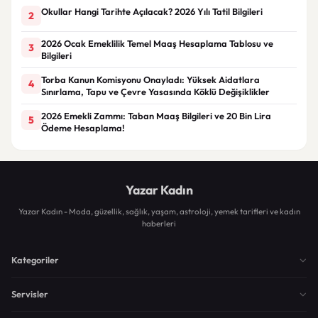
Okullar Hangi Tarihte Açılacak? 2026 Yılı Tatil Bilgileri
2
2026 Ocak Emeklilik Temel Maaş Hesaplama Tablosu ve
3
Bilgileri
Torba Kanun Komisyonu Onayladı: Yüksek Aidatlara
4
Sınırlama, Tapu ve Çevre Yasasında Köklü Değişiklikler
2026 Emekli Zammı: Taban Maaş Bilgileri ve 20 Bin Lira
5
Ödeme Hesaplama!
Yazar Kadın
Yazar Kadın - Moda, güzellik, sağlık, yaşam, astroloji, yemek tarifleri ve kadın
haberleri
Kategoriler
Servisler