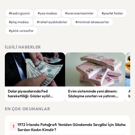
#kadın giyimi
#yaz modası
#oversize kesimler
#pastel tonlar
#plaj modası
#rahat ayakkabılar
#minimal aksesuarlar
#şıklık ve konfor
İLGILI HABERLER
Dolar piyasalarında Fed
Evim sisteminde yeni dönem:
Alta
hareketliliği: Gözler eylül
Sözleşme sınırları ve yatırım
bell
ayındaki faiz kararında
kuralları değişti
Bil
duy
EN ÇOK OKUNANLAR
1972 İrlanda Fotoğrafı Yeniden Gündemde Sevgilisi İçin Silaha
1
Sarılan Kadın Kimdir?