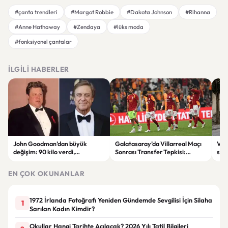
#çanta trendleri
#Margot Robbie
#Dakota Johnson
#Rihanna
#Anne Hathaway
#Zendaya
#lüks moda
#fonksiyonel çantalar
İLGILI HABERLER
John Goodman’dan büyük
Galatasaray’da Villarreal Maçı
Vir
değişim: 90 kilo verdi,
Sonrası Transfer Tepkisi:
sila
hayranları tanımakta zorlandı
Taraftar Yönetimi Eleştirdi
şüph
EN ÇOK OKUNANLAR
1972 İrlanda Fotoğrafı Yeniden Gündemde Sevgilisi İçin Silaha
1
Sarılan Kadın Kimdir?
Okullar Hangi Tarihte Açılacak? 2026 Yılı Tatil Bilgileri