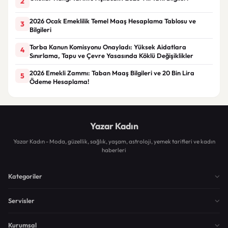
2
2026 Ocak Emeklilik Temel Maaş Hesaplama Tablosu ve
3
Bilgileri
Torba Kanun Komisyonu Onayladı: Yüksek Aidatlara
4
Sınırlama, Tapu ve Çevre Yasasında Köklü Değişiklikler
2026 Emekli Zammı: Taban Maaş Bilgileri ve 20 Bin Lira
5
Ödeme Hesaplama!
Yazar Kadın
Yazar Kadın - Moda, güzellik, sağlık, yaşam, astroloji, yemek tarifleri ve kadın
haberleri
Kategoriler
Servisler
Kurumsal