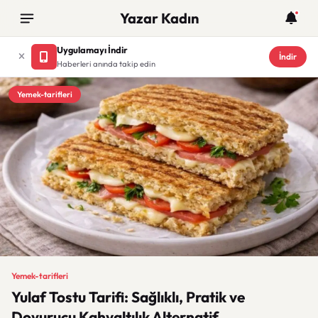
Yazar Kadın
Uygulamayı İndir
İndir
Haberleri anında takip edin
Yemek-tarifleri
Yemek-tarifleri
Yulaf Tostu Tarifi: Sağlıklı, Pratik ve
Doyurucu Kahvaltılık Alternatif