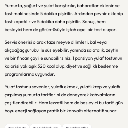
Yumurta, yoğurt ve yulaf karıştırılır, baharatlar eklenir ve
tost makinesinde 5 dakika pişirilir. Ardından peynir eklenip
tost kapatılır ve 5 dakika daha pişirilir. Sonuç, hem
besleyici hem de görüntüsüyle iştah açıcı bir tost oluyor.
Servis önerisi olarak taze meyve dilimleri, bal veya
akçaağaç şurubu ile süsleyebilir, yanında salatalık, zeytin
ve bir fincan çay ile sunabilirsiniz. 1 porsiyon yulaf tostunun
kalorisi yaklaşık 320 kcal olup, diyet ve sağlıklı beslenme
programlarına uygundur.
Yulaf tostunu sevenler, yulaflı ekmek, yulaflı krep ve yulaflı
çırpılmış yumurta tariflerini de deneyerek kahvaltılarını
çeşitlendirebilir. Hem lezzetli hem de besleyici bu tarif, gün
boyu enerji sağlayan pratik bir kahvaltı alternatifi sunar.
#yulaf tostu
#sağlıklı kahvaltı
#pratik tarifler