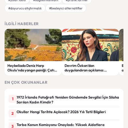
#doyurucu atıştırmalık
#besleyici alternatifler
İLGILI HABERLER
Heybeliada Deniz Harp
Devrim Özkan’dan
Edi
Okulu’nda yangın paniği: Çatıda
duygulandıran açıklama:
ope
büyük hasar oluştu
“Babaannemi kaybettim”
tut
EN ÇOK OKUNANLAR
1972 İrlanda Fotoğrafı Yeniden Gündemde Sevgilisi İçin Silaha
1
Sarılan Kadın Kimdir?
Okullar Hangi Tarihte Açılacak? 2026 Yılı Tatil Bilgileri
2
Torba Kanun Komisyonu Onayladı: Yüksek Aidatlara
3