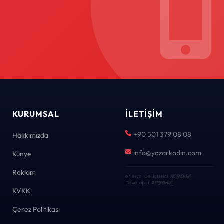
KURUMSAL
İLETIŞIM
+90 501 379 08 08
Hakkımızda
info@yazarkadin.com
Künye
Reklam
eNews · Geliştirici
KEYDAL
·
Developer
KEYDAL
KVKK
Çerez Politikası