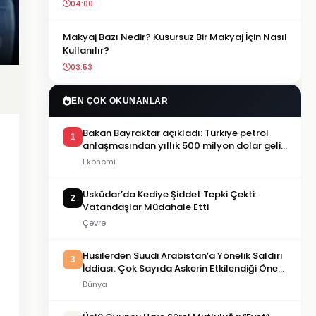
04:00
Makyaj Bazı Nedir? Kusursuz Bir Makyaj İçin Nasıl
Kullanılır?
03:53
EN ÇOK OKUNANLAR
Bakan Bayraktar açıkladı: Türkiye petrol
1
anlaşmasından yıllık 500 milyon dolar gelir
sağlayacak
Ekonomi
Üsküdar’da Kediye Şiddet Tepki Çekti:
2
Vatandaşlar Müdahale Etti
Çevre
Husilerden Suudi Arabistan’a Yönelik Saldırı
3
İddiası: Çok Sayıda Askerin Etkilendiği Öne
Sürüldü
Dünya