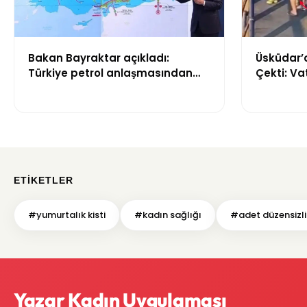
Bakan Bayraktar açıkladı:
Üsküdar’
Türkiye petrol anlaşmasından
Çekti: Va
yıllık 500 milyon dolar gelir
sağlayacak
ETIKETLER
#yumurtalık kisti
#kadın sağlığı
#adet düzensizlik
Yazar Kadın Uygulaması