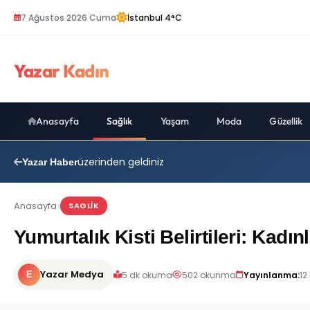
7 Ağustos 2026 Cuma
İstanbul 4°C
Yazar Kadın
Anasayfa
Sağlık
Yaşam
Moda
Güzellik
üzerinden geldiniz
Yazar Haber
Anasayfa
SAGLIK
Yumurtalık Kisti Belirtileri: Kad
Yazar Medya
5 dk okuma
502 okunma
Yayınlanma:
12
E