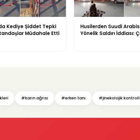
da Kediye Şiddet Tepki
Husilerden Suudi Arabi
tandaşlar Müdahale Etti
Yönelik Saldırı İddiası: 
Sayıda Askerin Etkilend
Sürüldü
leri
#karın ağrısı
#erken tanı
#jinekolojik kontroll