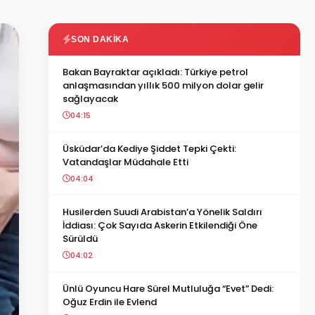
SON DAKIKA
Bakan Bayraktar açıkladı: Türkiye petrol
anlaşmasından yıllık 500 milyon dolar gelir
sağlayacak
04:15
Üsküdar’da Kediye Şiddet Tepki Çekti:
Vatandaşlar Müdahale Etti
04:04
Husilerden Suudi Arabistan’a Yönelik Saldırı
İddiası: Çok Sayıda Askerin Etkilendiği Öne
Sürüldü
04:02
Ünlü Oyuncu Hare Sürel Mutluluğa “Evet” Dedi:
Oğuz Erdin ile Evlend