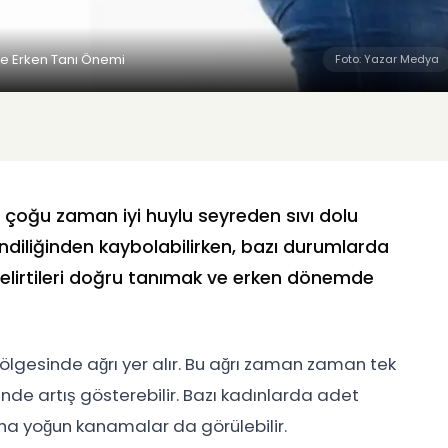
r ve Erken Tanı Önemi
Foto: Yazar Medya
ve çoğu zaman iyi huylu seyreden sıvı dolu
kendiliğinden kaybolabilirken, bazı durumlarda
 belirtileri doğru tanımak ve erken dönemde
 bölgesinde ağrı yer alır. Bu ağrı zaman zaman tek
rinde artış gösterebilir. Bazı kadınlarda adet
ha yoğun kanamalar da görülebilir.