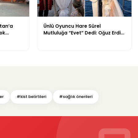
stan’a
Ünlü Oyuncu Hare Sürel
Çok
Mutluluğa “Evet” Dedi: Oğuz Erdin
iği Öne
ile Evlend
er
#kist belirtileri
#sağlık önerileri