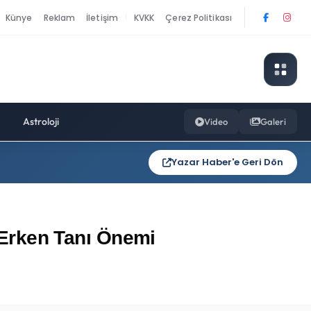
Künye
Reklam
İletişim
KVKK
Çerez Politikası
|
Astroloji
Video
Galeri
Yazar Haber'e Geri Dön
e Erken Tanı Önemi