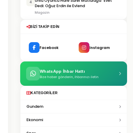
Ünlü Oyuncu Hare Sürel Mutluluğa “Evet”
4
Dedi: Oğuz Erdin ile Evlend
Magazin
BIZI TAKIP EDIN
Facebook
Instagram
WhatsApp İhbar Hattı
Bize haber gönderin, ihbarınızı iletin
KATEGORILER
Gundem
Ekonomi