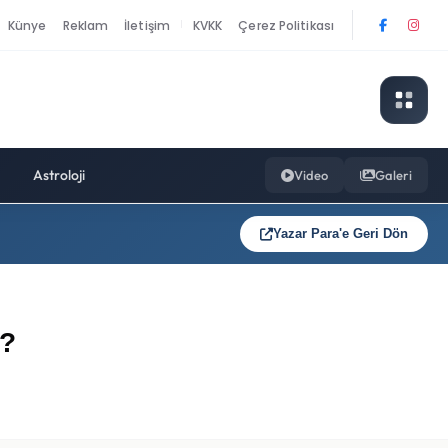
Künye
Reklam
İletişim
KVKK
Çerez Politikası
|
Astroloji
Video
Galeri
Yazar Para'e Geri Dön
u?