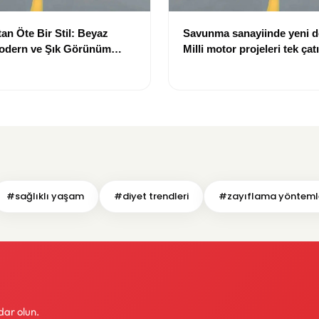
an Öte Bir Stil: Beyaz
Savunma sanayiinde yeni 
Modern ve Şık Görünüm
Milli motor projeleri tek çat
toplanıyor
#sağlıklı yaşam
#diyet trendleri
#zayıflama yönteml
dar olun.