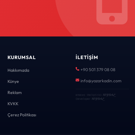
KURUMSAL
İLETIŞIM
+90 501 379 08 08
Hakkımızda
info@yazarkadin.com
Künye
Reklam
eNews · Geliştirici
KEYDAL
·
Developer
KEYDAL
KVKK
Çerez Politikası