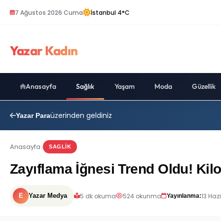
7 Ağustos 2026 Cuma
İstanbul 4°C
Yazar Kadın
Anasayfa
Sağlık
Yaşam
Moda
Güzellik
üzerinden geldiniz
Yazar Para
Anasayfa
SAGLIK
Zayıflama İğnesi Trend Oldu! Ki
5 dk okuma
524 okunma
13 Haz
E
Yazar Medya
Yayınlanma: