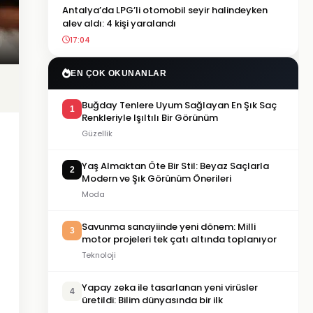
Antalya’da LPG’li otomobil seyir halindeyken
alev aldı: 4 kişi yaralandı
17:04
EN ÇOK OKUNANLAR
Buğday Tenlere Uyum Sağlayan En Şık Saç
1
Renkleriyle Işıltılı Bir Görünüm
Güzellik
Yaş Almaktan Öte Bir Stil: Beyaz Saçlarla
2
Modern ve Şık Görünüm Önerileri
Moda
Savunma sanayiinde yeni dönem: Milli
3
motor projeleri tek çatı altında toplanıyor
Teknoloji
Yapay zeka ile tasarlanan yeni virüsler
4
üretildi: Bilim dünyasında bir ilk