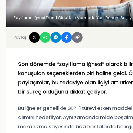
Zayıflama İğnesi Trend Oldu! Kilo Vermede Yeni Dönem Başlı
Paylaş
Son dönemde “zayıflama iğnesi” olarak bilin
konuşulan seçeneklerden biri haline geldi. Ö
paylaşımlar, bu tedaviye olan ilgiyi artırırk
bir süreç olduğuna dikkat çekiyor.
Bu iğneler genellikle GLP-1 türevi etken maddel
alımını hedefliyor. Aynı zamanda mide boşalmas
mekanizma sayesinde bazı hastalarda belirgin 