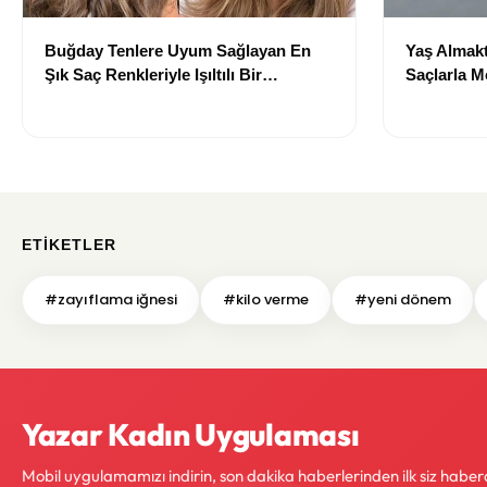
Buğday Tenlere Uyum Sağlayan En
Yaş Almakt
Şık Saç Renkleriyle Işıltılı Bir
Saçlarla 
Görünüm
Önerileri
ETIKETLER
#zayıflama iğnesi
#kilo verme
#yeni dönem
Yazar Kadın Uygulaması
Mobil uygulamamızı indirin, son dakika haberlerinden ilk siz haber