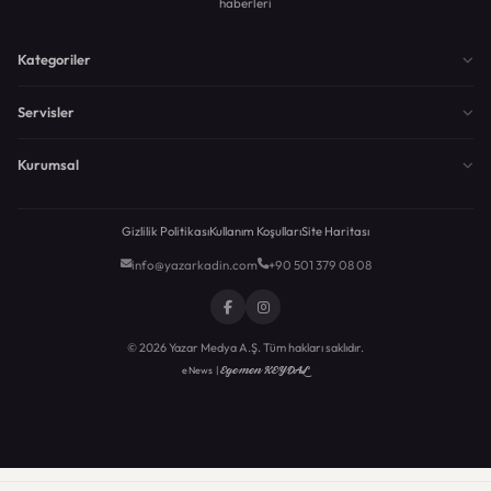
haberleri
Kategoriler
Servisler
Kurumsal
Gizlilik Politikası
Kullanım Koşulları
Site Haritası
info@yazarkadin.com
+90 501 379 08 08
© 2026 Yazar Medya A.Ş. Tüm hakları saklıdır.
Egemen KEYDAL
eNews |