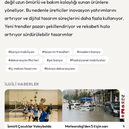
değil uzun ömürlü ve bakım kolaylığı sunan ürünlere
yöneliyor. Bu nedenle üreticiler inovasyon yatırımlarını
artırıyor ve dijital tasarım süreçlerini daha fazla kullanıyor.
Yeni trendler pazarı şekillendiriyor ve rekabeti hızla
artırıyor sürdürülebilir tasarımlar
#banyo mobilyası
#tasarım trendleri
#modern banyo
#dekorasyon fikirleri
#şık banyo
#fonksiyonel mobilyalar
#iç mekan tasarımı
#banyo dekorasyonu
İLGILI HABERLER
İzmirli Çocuklar Voleybolda
Meteoroloji'den 5 il için sarı
Yaz