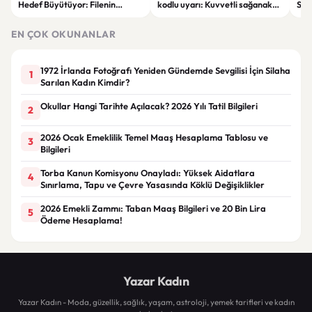
Hedef Büyütüyor: Filenin
kodlu uyarı: Kuvvetli sağanak
Spon
Sultanları İlham Kaynağı Oldu
ve fırtına geliyor
Günc
EN ÇOK OKUNANLAR
1972 İrlanda Fotoğrafı Yeniden Gündemde Sevgilisi İçin Silaha
1
Sarılan Kadın Kimdir?
Okullar Hangi Tarihte Açılacak? 2026 Yılı Tatil Bilgileri
2
2026 Ocak Emeklilik Temel Maaş Hesaplama Tablosu ve
3
Bilgileri
Torba Kanun Komisyonu Onayladı: Yüksek Aidatlara
4
Sınırlama, Tapu ve Çevre Yasasında Köklü Değişiklikler
2026 Emekli Zammı: Taban Maaş Bilgileri ve 20 Bin Lira
5
Ödeme Hesaplama!
Yazar Kadın
Yazar Kadın - Moda, güzellik, sağlık, yaşam, astroloji, yemek tarifleri ve kadın